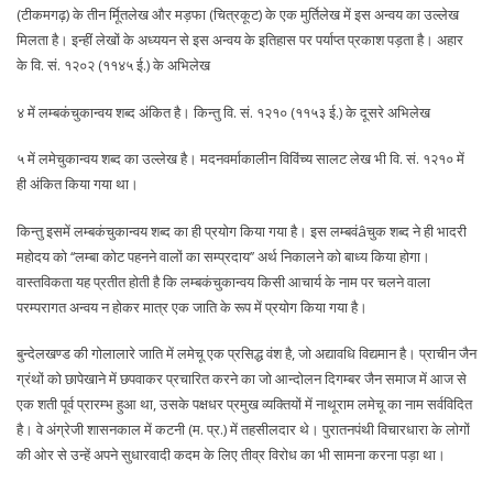
(टीकमगढ़) के तीन र्मूितलेख और मड़फा (चित्रकूट) के एक मुर्तिलेख में इस अन्वय का उल्लेख
मिलता है। इन्हीं लेखों के अध्ययन से इस अन्वय के इतिहास पर पर्याप्त प्रकाश पड़ता है। अहार
के वि. सं. १२०२ (११४५ ई.) के अभिलेख
४ में लम्बकंचुकान्वय शब्द अंकित है। किन्तु वि. सं. १२१० (११५३ ई.) के दूसरे अभिलेख
५ में लमेचुकान्वय शब्द का उल्लेख है। मदनवर्माकालीन विविंच्य सालट लेख भी वि. सं. १२१० में
ही अंकित किया गया था।
किन्तु इसमें लम्बकंचुकान्वय शब्द का ही प्रयोग किया गया है। इस लम्बवंâचुक शब्द ने ही भादरी
महोदय को ‘‘लम्बा कोट पहनने वालों का सम्प्रदाय’’ अर्थ निकालने को बाध्य किया होगा।
वास्तविकता यह प्रतीत होती है कि लम्बकंचुकान्वय किसी आचार्य के नाम पर चलने वाला
परम्परागत अन्वय न होकर मात्र एक जाति के रूप में प्रयोग किया गया है।
बुन्देलखण्ड की गोलालारे जाति में लमेचू एक प्रसिद्ध वंश है, जो अद्यावधि विद्यमान है। प्राचीन जैन
ग्रंथों को छापेखाने में छपवाकर प्रचारित करने का जो आन्दोलन दिगम्बर जैन समाज में आज से
एक शती पूर्व प्रारम्भ हुआ था, उसके पक्षधर प्रमुख व्यक्तियों में नाथूराम लमेचू का नाम सर्वविदित
है। वे अंग्रेजी शासनकाल में कटनी (म. प्र.) में तहसीलदार थे। पुरातनपंथी विचारधारा के लोगों
की ओर से उन्हें अपने सुधारवादी कदम के लिए तीव्र विरोध का भी सामना करना पड़ा था।