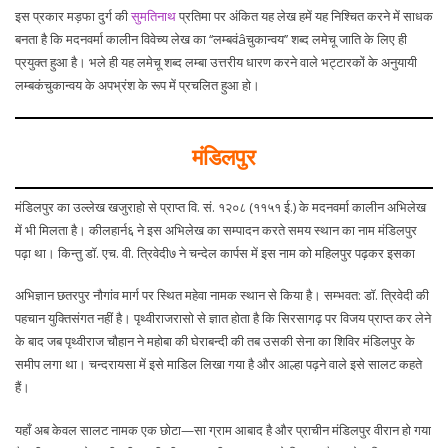
इस प्रकार मड़फा दुर्ग की
सुमतिनाथ
प्रतिमा पर अंकित यह लेख हमें यह निश्चित करने में साधक
बनता है कि मदनवर्मा कालीन विवेच्य लेख का ‘‘लम्बवंâचुकान्वय’’ शब्द लमेचू जाति के लिए ही
प्रयुक्त हुआ है। भले ही यह लमेचू शब्द लम्बा उत्तरीय धारण करने वाले भट्टारकों के अनुयायी
लम्बकंचुकान्वय के अपभ्रंश के रूप में प्रचलित हुआ हो।
मंडिलपुर
मंडिलपुर का उल्लेख खजुराहो से प्राप्त वि. सं. १२०८ (११५१ ई.) के मदनवर्मा कालीन अभिलेख
में भी मिलता है। कीलहार्न६ ने इस अभिलेख का सम्पादन करते समय स्थान का नाम मंडिलपुर
पढ़ा था। किन्तु डॉ. एच. वी. त्रिवेदी७ ने चन्देल कार्पस में इस नाम को महिलपुर पढ़कर इसका
अभिज्ञान छतरपुर नौगांव मार्ग पर स्थित महेवा नामक स्थान से किया है। सम्भवत: डॉ. त्रिवेदी की
पहचान युक्तिसंगत नहीं है। पृथ्वीराजरासो से ज्ञात होता है कि सिरसागढ़ पर विजय प्राप्त कर लेने
के बाद जब पृथ्वीराज चौहान ने महोबा की घेराबन्दी की तब उसकी सेना का शिविर मंडिलपुर के
समीप लगा था। चन्दरायसा में इसे माडिल लिखा गया है और आल्हा पढ़ने वाले इसे सालट कहते
हैं।
यहाँ अब केवल सालट नामक एक छोटा—सा ग्राम आबाद है और प्राचीन मंडिलपुर वीरान हो गया