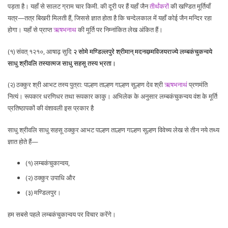
पड़ता है। यहाँ से सालट ग्राम चार किमी. की दूरी पर हैं यहाँ जैन
तीर्थंकरों
की खण्डित मूर्तियाँ
यत्र—तत्र बिखरी मिलती हैं, जिससे ज्ञात होता है कि चन्देलकाल में यहाँ कोई जैन मन्दिर रहा
होगा। यहाँ से प्राप्त
ऋषभनाथ
की मूर्ति पर निम्नांकित लेख अंकित हैं।
(१) संवत् १२१०, आषाढ़ सुदि
२ सोमे मण्डिल्लपुरे श्रीमान् मदनवम्र्मविजयराज्ये लम्बकंचुकन्वये
साधु श्रीवलि तस्यात्मज साधु सहसू तस्य भ्रता।
(२) ठक्कुर श्री आभट तस्य पुत्रा: पाल्हण ताल्हण गाल्हण सूल्हण देव श्री
ऋषभनाथं
प्रणमंति
नित्यं। रूपकार धरणिधर तथा रूपकार काकु। अभिलेक के अनुसार लम्बकंचुकन्वय वंश के मूर्ति
प्रतिष्ठापकों की वंशावली इस प्रकार है
साधु श्रीवलि साधु सहसू ठक्कुर आभट पाल्हण ताल्हण गाल्हण सूल्हण विवेच्य लेख से तीन नये तथ्य
ज्ञात होते हैं—
(१) लम्बकंचुकान्वय,
(२) ठक्कुर उपाधि और
(३) मण्डिलपुर।
हम सबसे पहले लम्बकंचुकान्वय पर विचार करेंगे।