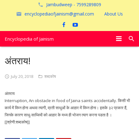
Jambudweep - 7599289809
encyclopediaofjainism@gmail.com
About Us
Encyclopedia of Jainism
विशेष आलेख
अंतराय!
पूजायें
July 20, 2018
शब्दकोष
जैन तीर्थ
अंतराय
अयोध्या
Interruption, An obstacle in food of Jaina saints accidentally. किसी भी
कार्य में विघ्न होना अथवा त्यागी, व्रती साधुओं के आहार में विघ्न होना। इसके ३२ प्रकार हैं,
जिनके कारण साधु-साध्वियों को आहार के मध्य ही भोजन त्याग करना पडता है ।
[[श्रेणी:शब्दकोष]]