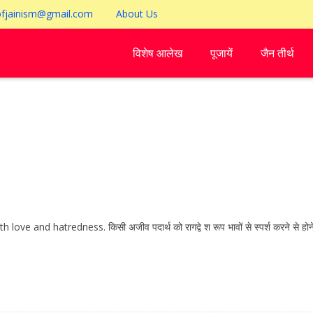
ofjainism@gmail.com
About Us
विशेष आलेख
पूजायें
जैन तीर्थ
hatredness. किसी अजीव पदार्थ को रागद्वे श रूप भावों से स्पर्श करने से होने वाला 