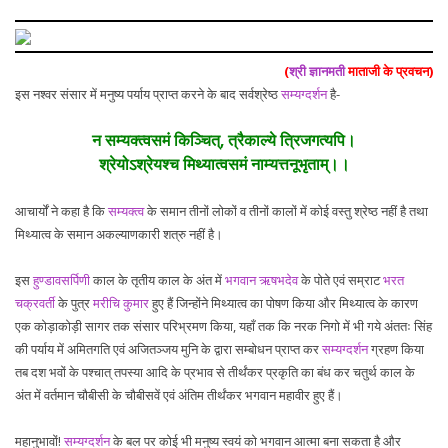
(
श्री ज्ञानमती
माताजी के प्रवचन)
इस नश्वर संसार में मनुष्य पर्याय प्राप्त करने के बाद सर्वश्रेष्ठ
सम्यग्दर्शन
है-
न सम्यक्त्वसमं किञ्चित्, त्रैकाल्ये त्रिजगत्यपि।
श्रेयोऽश्रेयश्च मिथ्यात्वसमं नाम्यत्तनूभृताम्।।
आचार्यों ने कहा है कि
सम्यक्त्व
के समान तीनों लोकों व तीनों कालों में कोई वस्तु श्रेष्ठ नहीं है तथा
मिथ्यात्व के समान अकल्याणकारी शत्रु नहीं है।
इस
हुण्डावसर्पिणी
काल के तृतीय काल के अंत में
भगवान ऋषभदेव
के पोते एवं सम्राट
भरत
चक्रवर्ती
के पुत्र
मरीचि कुमार
हुए हैं जिन्होंने मिथ्यात्व का पोषण किया और मिथ्यात्व के कारण
एक कोड़ाकोड़ी सागर तक संसार परिभ्रमण किया, यहाँ तक कि नरक निगो में भी गये अंततः सिंह
की पर्याय में अमितगति एवं अजितञ्जय मुनि के द्वारा सम्बोधन प्राप्त कर
सम्यग्दर्शन
ग्रहण किया
तब दश भवों के पश्चात् तपस्या आदि के प्रभाव से तीर्थंकर प्रकृति का बंध कर चतुर्थ काल के
अंत में वर्तमान चौबीसी के चौबीसवें एवं अंतिम तीर्थंकर भगवान महावीर हुए हैं।
महानुभावों!
सम्यग्दर्शन
के बल पर कोई भी मनुष्य स्वयं को भगवान आत्मा बना सकता है और