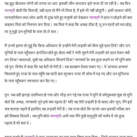
यह झूठ बोलकर लोगों को ठगता था अतः इसकी जीभ काटकर इसे सजा दी जा रही है। तब फिर
नागश्री
बोली कि पिताजी, यही व्रत तो मैंने भी लिया है, मैं इसे भी नहीं छोडूंगी। इसी प्रकार चोरी,
परस्त्रीसेवन तथा लोभ आदि से दुख पाते हुए मनुष्यों को देखकर
नागश्री
ने व्रत न छोड़ने की बात
कहकर पिता को निरुत्तर कर दिया। तब पिता ने कहा कि अच्छा ठीक है, तू उन व्रतों को मत छोड़,
पर तू मुझे उन मुनियों के पास तो ले चल।
मैं उनसे इतना तो पूछूं कि किस अधिकार से उन्होंने मेरी लड़की को बिना पूछे व्रत दिये? और उन
मुनियों के पास पहुँचकर क्रोधित होते हुए बोला-क्यों रे नंगों! तुमने मेरी लड़की को व्रत देकर क्यों
ठग लिया? बतलाओ, तुम्हें यह अधिकार किसने दिया? नागशर्मा के सब कुछ कहने पर भी मुनि शांत
रहे पुनः विनोद में कहा कि यह बेटी तो मेरी है। तब ब्राह्मण देवता घबरा गए। वे ‘अन्याय-अन्याय’
चिल्लाते हुए राजा के पास पहुँचे तब सारी बात सुनकर राजा भी सोच में पड़ गए और उन मुनिराज
के पास पहुँचकर नमस्कार कर बैठ गए।
पुनः जब वहीं झगड़ा उपस्थित हो गया और भीड़ लग गई तब राजा ने मुनि से कौतुकवश पूछा तो मुनि
बोले कि अच्छा, नागशर्मा! तूने इसे क्या पढ़ाया है? यदि यह तेरी लड़की है तो बताए और सुन, मैंने इसे
सब शास्त्र पढ़ाये हैं इसलिए यह लड़की मेरी है। तब राजा बोले कि प्रभो! आप इसकी परीक्षा कर
हमें विश्वास दिलावें। तब मुनि बोले-
नागश्री
! अभी तक मैंने तुम्हें वायुभूति की पर्याय में जो कुछ
पढ़ाया है सो बता दे।
इतना कहते ही
नागश्री
ने जन्म-जन्मान्तर का पढ़ा सारा विषय सुना दिया। जिसे सुनकर राजा तथा