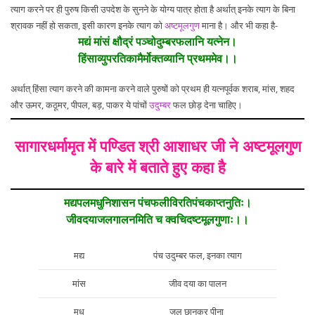
त्याग करने पर ही पुरुष किसी उपदेश के सुनने के योग्य पात्र होता है अर्थात् इनके त्याग के बिना
श्रावक नहीं हो सकता, इसी कारण इनके त्याग को
अष्टमूलगुण
माना है। और भी कहा है-
मद्यं मांसं क्षौद्रं पञ्चोदुम्बरफलानि यत्नेन।
हिंसाव्युपरतिकामैर्मोक्तव्यानि प्रथममेव।।
अर्थात् हिंसा त्याग करने की कामना करने वाले पुरुषों को प्रथम ही यत्नपूर्वक शराब, मांस, शहद
और ऊमर, कठूमर, पीपल, बड़, पाकर ये पांचों
उदुम्बर
फल छोड़ देना चाहिए।
सागारधर्मामृत में पण्डित श्री आशाधर जी ने अष्टमूलगुण
के बारे में बताते हुए कहा है
मद्यपलमधुनिशासन पंचफलीविरतिपंचकाप्तनुतिः।
जीवदयाजलगालनमिति च क्वचिदष्टमूलगुणाः।।
मद्य
पंच उदुम्बर फल, इनका त्याग
मांस
जीव दया का पालन
मधु
जल छानकर पीना