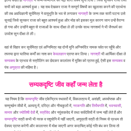
सभी को बड़ा आश्चर्य हुआ। यह सब देखकर राजा ने सम्पूर्ण विषयों का खुलासा करने की प्रार्थना
की तब अवधिज्ञानी सूर्यमित्र ने वायुभूति के भव से लगाकर
नागश्री
के जन्म तक सारी घटना उसे
सुनाई जिसे सुनकर राजा को बहुत आश्चर्य हुआ और मोह को इसका मूल कारण जान उन्हें वैराग्य
हो गया और उन्होंने बहुत से राजाओं के साथ दीक्षा ले ली उनके साथ नागशर्मा ने भी जैनधर्म का
उपदेश सुन दीक्षा ले ली।
वहां से विहार कर सूर्यमित्र एवं अग्निमित्र यह दोनों मुनि अग्निमंदिर नामक पर्वत पर पहुँचे और
तपस्या द्वारा घातिया कर्मों का नाश कर
केवलज्ञान
प्राप्त कर लिया।
नागश्री
भी आर्यिका दीक्षा ले
सम्यक्त्व
के प्रभाव से स्त्रीलिंग का छेदकर कालांतर में मुक्ति को प्राप्त हुई, ऐसी इस
सम्यक्त्व
व
पंच
अणुव्रत
की महिमा है।
सम्यकदृष्टि जीव कहाँ जन्म लेता है
यह नियम है कि
सम्यग्दृष्टि
जीव एकेन्द्रिय स्थावरों में, विकलत्रय में, असंज्ञी, अपर्याप्तक और
सम्मूर्च्छन जीवों में, अल्पायु में, दरिद्र और नीचकुलों में,
नरकगति
और
तिर्यंचगति
में,
भवनवासी
,
व्यन्तर
और
ज्योतिषी देवों
में,
स्त्रीवेद
और नपुंसकवेद में तथा सर्वदेवियों में जन्म नहीं लेते हैं और
सम्यग्दृष्टि
स्त्री कभी भी नरक व पशुयोनि में नहीं जाएगी, अणुव्रती स्त्री तो नियम से प्रथम तो
देवपद प्राप्त करेगी और कालान्तर में मोक्ष जाएगी अगर कदाचित् कोई गति बंध कर लिया तो