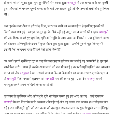
तो कभी जंगली सुअर हुआ, पुन: कुयोनियों में भटकता हुआ
चम्पापुरी
में एक चाण्डाल के घर कुत्ती
हुआ और वहाँ से मरकर दूसरे चाण्डाल के यहाँ एक लड़की हुई जो कि जन्म से अंधी और दुर्गन्धित
थी।
अत: इसके माता-पिता ने इसे छोड़ दिया, पर भाग्य सभी का बलवान होता है इसलिए इसकी भी
किसी तरह रक्षा हुई। वह एक जामुन वृक्ष के नीचे पड़ी हुई जामुन खाया करती थी। इधर
चम्पापुरी
की ओर विहार करते हुए सूर्यमित्र मुनि अग्निभूति के साथ उधर आ निकले। उस दुखियारी कन्या
को देखकर अग्निभूति के हृदय में कुछ मोह व कुछ दुःख हुआ। उन्होंने गुरु से पूछा कि प्रभो!
इसकी वैसी कष्टमयी दशा है? इसे वैसे शांति मिलेगी?
तब अवधिज्ञानी सूर्यमित्र गुरु ने कहा कि यह तुम्हारा पूर्व जन्म का भाई है यह अल्पजीवी है, तुम इसे
सम्बोधित करो। साथ ही उसके अन्य जन्मों की बात भी बताई। तब अग्निभूति मुनि ने उस चाण्डाल
कन्या को पाँच
अणुव्रत
देकर उसको सन्यास दिलवा दिया और वह कन्या मरकर व्रत के प्रभाव
से
चम्पापुरी
में ही नागशर्मा ब्राह्मण की
नागश्री
नाम की कन्या हुई। एक दिन
नागश्री
वन में
नागपूजा करने अपनी सखियों के साथ गई थी।
पुण्ययोग से सूर्यमित्र और अग्निभूति मुनि भी विहार करते हुए इस ओर आ गए। उन्हें देखकर
नागश्री
के मन में उनके प्रति अत्यन्त भक्ति हो गई और वह उनके पास जाकर हाथ जोड़कर बैठ
गई। उन अग्निभूति मुनि को उस कन्या को देख पुनः अपनत्व जगा तब गुरु से पूछने पर उन्होंने पूर्व
जन्म का भ्रातृ-भाव बताया। तब अग्निभूति ने उसे धर्म का उपदेश देकर
सम्यक्त्व
तथा पंचाणुव्रत