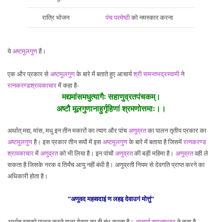
रात्रि भोजन
पंच परमेष्ठी
को नमस्कार करना
ये
अष्टमूलगुण
हैं।
एक और प्रकार से
अष्टमूलगुण
के बारे में बताते हुए आचार्य
श्री समन्तभद्रस्वामी
ने
रत्नकरण्डश्रावकाचार
में कहा है-
मद्यमांसमधुत्यागैः सहाणुव्रतपंचकम्।
अष्टौ मूलगुणानाहुर्गृहिणां श्रमणोत्तमाः।।
अर्थात् मद्य, मांस, मधु इन तीन मकारों का त्याग और पांच
अणुव्रत
का पालन तृतीय प्रकार का
अष्टमूलगुण
है। इस प्रकार तीन रूपों में इस
अष्टमूलगुण
के बारे में बताया है जिसमें
रत्नकरण्ड
श्रावकाचार
में
अणुव्रत
को भी लिया है। इन पांचों
अणुव्रत
की बड़ी महिमा है।
अणुव्रत
वही ले
सकता है जिसके नरक व तिर्यंच आयु नहीं बंधी है। अणुव्रती नियम से देवगति प्राप्त करने का
अधिकारी होता है।
‘‘अणुवद महव्वदाइं ण लहइ देवाउगं मोत्तुं’’
अर्थात् इसको पालन करने वाला देवायु का ही बंध करता है।
आचार्य समन्तभद्र
ने कहा है-