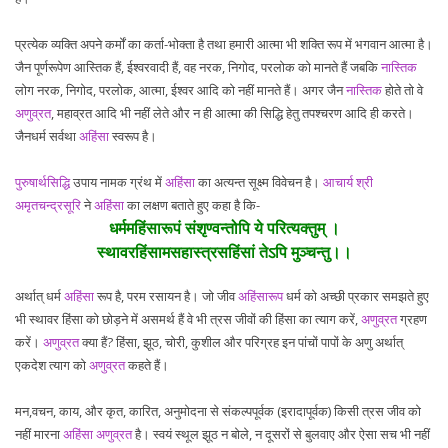
प्रत्येक व्यक्ति अपने कर्मों का कर्ता-भोक्ता है तथा हमारी आत्मा भी शक्ति रूप में भगवान आत्मा है।
जैन पूर्णरूपेण आस्तिक हैं, ईश्वरवादी हैं, वह नरक, निगोद, परलोक को मानते हैं जबकि
नास्तिक
लोग नरक, निगोद, परलोक, आत्मा, ईश्वर आदि को नहीं मानते हैं। अगर जैन
नास्तिक
होते तो वे
अणुव्रत
, महाव्रत आदि भी नहीं लेते और न ही आत्मा की सिद्धि हेतु तपश्चरण आदि ही करते।
जैनधर्म सर्वथा
अहिंसा
स्वरूप है।
पुरुषार्थसिद्धि
उपाय नामक ग्रंथ में
अहिंसा
का अत्यन्त सूक्ष्म विवेचन है।
आचार्य श्री
अमृतचन्द्रसूरि
ने
अहिंसा
का लक्षण बताते हुए कहा है कि-
धर्ममहिंसारूपं संशृण्वन्तोपि ये परित्यक्तुम् ।
स्थावरहिंसामसहास्त्रसहिंसां तेऽपि मुञ्चन्तु।।
अर्थात् धर्म
अहिंसा
रूप है, परम रसायन है। जो जीव
अहिंसारूप
धर्म को अच्छी प्रकार समझते हुए
भी स्थावर हिंसा को छोड़ने में असमर्थ हैं वे भी त्रस जीवों की हिंसा का त्याग करें,
अणुव्रत
ग्रहण
करें।
अणुव्रत
क्या हैं? हिंसा, झूठ, चोरी, कुशील और परिग्रह इन पांचों पापों के अणु अर्थात्
एकदेश त्याग को
अणुव्रत
कहते हैं।
मन,वचन, काय, और कृत, कारित, अनुमोदना से संकल्पपूर्वक (इरादापूर्वक) किसी त्रस जीव को
नहीं मारना
अहिंसा
अणुव्रत
है। स्वयं स्थूल झूठ न बोले, न दूसरों से बुलवाए और ऐसा सच भी नहीं