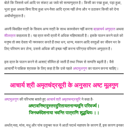
बोले कि जिससे धर्म आदि पर संकट आ जावे सो सत्याणुव्रत है। किसी का रखा हुआ, पड़ा हुआ,
भूला हुआ अथवा बिना दिया हुआ धन-पैसा आदि द्रव्य नहीं लेना और न उठाकर किसी को देना
अचौर्याणुव्रत है।
अपनी विवाहित स्त्री के सिवाय अन्य स्त्री के साथ कामसेवन नहीं करना
ब्रह्मचर्य
अणुव्रत
अथवा
शीलव्रत
कहलाता है। यह व्रत सभी व्रतों में अधिक महिमाशाली है। इसके पालन करने वाले को
मनुष्य तो क्या देवता भी नमस्कार करते हैं तथा धन, धान्य, मकान आदि वस्तुओं का जीवन भर के
लिए परिमाण कर लेना, उससे अधिक की इच्छा नहीं करना परिग्रह परिमाण अणुव्रत है।
इस व्रत के पालन करने से आशाएं सीमित हो जाती हैं तथा नियम से सम्पत्ति बढ़ती है। वैसे
आचार्यों ने पाक्षिक श्रावक के लिए कहा है कि उसे पहले
अष्टमूलगुण
का पालन करना चाहिए।
आचार्य श्री अमृतचंद्रसूरी के अनुसार अष्ट मूलगुण
अष्टमूलगुण
की परिभाषा बताते हुए
आचार्य श्री अमृतचन्द्रसूरि
ने कहा है-
अष्टावनिष्टदुस्तरदुरितायतनान्यमूनि परिवर्ज्य।
जिनधर्मदेशनाया भवन्ति पात्राणि शुद्धधियः।।
अर्थात् मद्य, मांस, मधु और पांच उदुम्बर फल ये आठों पदार्थ महापाप के कारण हैं, इस कारण इनका