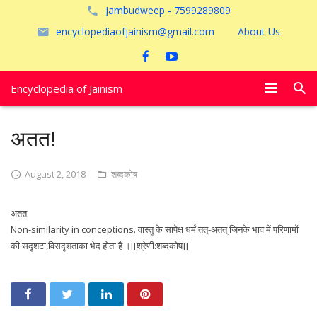
Jambudweep - 7599289809
encyclopediaofjainism@gmail.com
About Us
Encyclopedia of Jainism
विशेष आलेख
अतत!
पूजायें
August 2, 2018
शब्दकोष
जैन तीर्थ
अतत
अयोध्या
Non-similarity in conceptions. वास्तु के सापेक्ष धर्मं तत्-अतत् जिनके भाव में परिणामों
की सदृशटा,विसदृशताका भेद होता है ।[[श्रेणी:शब्दकोष]]