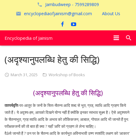
Jambudweep - 7599289809
encyclopediaofjainism@gmail.com
About Us
Encyclopedia of Jainism
विशेष आलेख
(अदृश्यानुपलब्धि हेतु की सिद्धि)
पूजायें
March 31, 2025
Workshop of Books
जैन तीर्थ
(अदृश्यानुपलब्धि हेतु की सिद्धि)
अयोध्या
तात्पर्यवृत्ति
-पर-आतुर के जनों के चित्त-चैतन्य आदि शब्द से भूत, ग्रह, व्याधि आदि ग्रहण किये
जाते हैं। ये अदृश्य-हम, आपको दिखने योग्य नहीं हैं क्योंकि इनका स्वभाव सूक्ष्म है। ऐसे अदृश्यपने
के चैतन्यभूत, ग्रह व्याधि आदि के अभाव को लौकिकजन, आबाल, गोपाल आदि भी जानते हैं पुन:
परीक्षकजनों की तो बात ही क्या ? यहाँ ‘अपि’ को ग्रहण ले लेना चाहिए।
वैâसे जानते हैं ? उन पर के चैतन्य आदि के कार्यभूत अविनाभावी उष्ण स्पर्शादि लक्षण को ‘आकार’