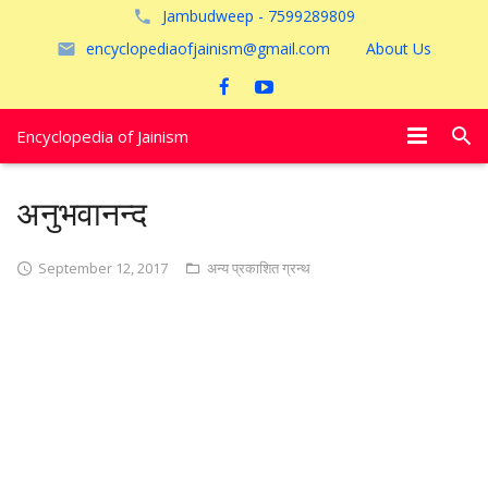
Jambudweep - 7599289809
encyclopediaofjainism@gmail.com
About Us
Encyclopedia of Jainism
विशेष आलेख
अनुभवानन्द
पूजायें
September 12, 2017
अन्य प्रकाशित ग्रन्थ
जैन तीर्थ
अयोध्या