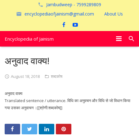
Jambudweep - 7599289809
encyclopediaofjainism@gmail.com
About Us
Encyclopedia of Jainism
विशेष आलेख
अनुवाद वाक्य!
पूजायें
August 18, 2018
शब्दकोष
जैन तीर्थ
अनुवाद वाक्य
अयोध्या
Translated sentence / utterance. विधि का अनुवचन और विधि से जो विधान किया
गया उसका अनुवाचन ।[[श्रेणी:शब्दकोष]]