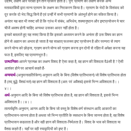
उद्देश्य, लक्षण और परीक्षा इन तीन प्रकार होती है। पुन: प्रमाण का लक्षण करके अन्य
मतावलंबियों द्वारा मान्य प्रमाण के लक्षण का निराकरण किया है। प्रमाण के भेदों के विसंवाद को
दूर करके दो भेद सिद्ध किये हैं एवं उन्हीं में सभी प्रमाणों के अंतभूर्त होने का संंकेत किया है।
अनंतर यह बात भी स्पष्ट की है कि ग्रंथ में संबंध, अभिधेय, शक्यानुष्ठान और इष्टप्रयोजन ये चार
चीजें अवश्य होनी चाहिए अन्यथा उसका आदर नहीं होता है।
इनको बतलाते हुए यह स्पष्ट किया है कि इसको अध्ययन करने के अनंतर ही उस विषय का ज्ञान
होने से अज्ञान का अभाव हो जाता है यह साक्षात् फलरूप इष्ट प्रयोजन है और परम्परा से त्याग
करने योग्य को छोड़ना, ग्रहण करने योग्य को ग्रहण करना इन दोनों से रहित में अपेक्षा करना यह
फल है, इसलिए यह प्रमाणभूत है।
उत्थानिका
-आपने ‘प्रत्यक्ष का लक्षण विशद है’ ऐसा कहा है, वह ज्ञान की विशदता वैâसी है ? ऐसी
आशंका होने पर आचार्य कहते हैं-
अन्वयार्थ
-(अनुमानाद्यतिरेकेण) अनुमान आदि के बिना (विशेष प्रतिभासनं) जो विशेष प्रतिभास होता
है (तद् बुद्धे: वैशद्यं मतं) वह ज्ञान की विशदता है (अत: परं अवैशद्यं) इससे भिन्न अविशदता है।।
४।।
अर्थ
-अनुमान आदि के बिना जो विशेष प्रतिभास होता है, वह ज्ञान की विशदता है, इससे भिन्न
अविशदता है।।४।।
तात्पर्यवृत्ति-अनुमान, आगम आदि के बिना जो वस्तु के विशेष-वर्ण संस्थान आदि आकारों का
प्रतिभासन-जानना होता है अथवा जो भिन्न प्रतीति के व्यवधान के बिना जानना होता है, वह विशेष
प्रतिभासन कहलाता है और वही ज्ञान की विशदता-निर्मलता है। विशद के भाव को विशदता या
वैशद्य कहते हैं। यहाँ पर वही स्याद्वादियों को इष्ट है।