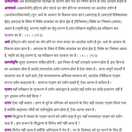
उत्थानिका
-अब सांव्यवहारिक प्रत्यक्ष के कारण और भेद का निर्णय करने के लिए आचार्य कहते हैं-
अन्वयार्थ
-(अक्षार्थयोगे) इंद्रिय और पदार्थ का योग होने पर सत्तामात्र का आलोक दर्शन है
(अर्थाकारविकल्पधी:) पुन: अर्थ के आकार के विकल्प वाला ज्ञान (अवग्रह) है (अवग्रहे विशेषाकांक्षा
ईहा) अवग्रह के विषय में विशेष आकांक्षा का होना ईहा है (विनिश्चय:) विशेष का निश्चय (अवाय:)
अवाय है (स्मृति हेतु: धारणा) स्मृति का हेतु धारणा है (तत् मतिज्ञानं चतुर्विधं) वह मतिज्ञान चार
प्रकार का है।।५।। (१/२)
अर्थ
-इन्द्रिय और पदार्थ का योग होने पर सत्ता मात्र का आलोक दर्शन है पुन: अर्थ के आकार के
विकल्प वाला ज्ञान है। अवग्रह के विषय में विशेष आकांक्षा का होना ईहा है, विशेष का निश्चय अवाय
है, स्मृति का हेतु धारणा है, वह मतिज्ञान चार प्रकार का है।।५।। (१/२)
तात्पर्यवृत्ति
-सूत्र उपस्कार सहित होते हैं। इस नियम से यहाँ उत्पद्यते-उत्पन्न होता है; इस क्रिया
का अध्याहार होता है अर्थात् सत्तालोक-दर्शन उत्पन्न होता है ऐसा संबंध है। सत्ता-संपूर्ण पदार्थों में
साधारण रूप से रहने वाले, ऐसे सत्त्वसामान्य-अस्तित्व सामान्य को, आलोक-निर्विकल्प ग्रहण
करना दर्शन कहलाता है। सामान्य ग्रहण को दर्शन कहते हैं, ऐसा आगम में कथित है।
प्रश्न
-यहाँ मतिज्ञान के प्रकरण में दर्शन अप्रकृत है अर्थात् यहाँ दर्शन का कोई प्रकरण नहीं है
पुन: इसका वर्णन क्यों किया ?
उत्तर
-ऐसा नहीं कहना। ज्ञान से पूर्व के परिणाम को बतलाने के लिए यहाँ उसका ग्रहण किया गया
है क्योंकि छद्मस्थ जीवों को दर्शनपूर्वक ज्ञान होता है, ऐसा आगम वचन है।
प्रश्न
-सिद्धान्त में स्वरूप के ग्रहण करने को दर्शन कहा है पुन: यहाँ सत्तामात्र ग्रहण को दर्शन
कहा है। इस कथन के सिद्धान्त से विरोध क्यों नहीं आता है ?
उत्तर
-विरोध नहीं आता है क्योंकि अभिप्राय में भेद है। पर के विसंवाद को दूर करने के लिए ही