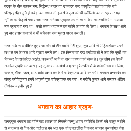
वटवृक्ष के नीचे बैठकर ‘नम: सिद्धेभ्य:’ मन्त्र का उच्चारण कर पंचमुष्टि केशलोंच करके सर्व
परिग्रहरहित मुनि हो गये। उस स्थान की इन्द्रों ने पूजा की थी इसीलिये उसका ‘प्रयाग’ यह
न्ााम प्रसिद्ध हो गया अथवा भगवान ने वहां प्रकृष्ट रूप से त्याग किया था इसीलिये भी उसका
नाम प्रयाग हो गया था। उसी समय भगवान ने छह महीने का योग ले लिया। भगवान के साथ आये
हुए चार हजार राजाओं ने भी भक्तिवश नग्न मुद्रा धारण कर ली।
भगवान के साथ दीक्षित हुए राजा लोग दो-तीन महीने में ही क्षुधा, तृषा आदि से पीड़ित होकर अपने
हाथ से वन के फल आदि ग्रहण करने लगे। इस क्रिया को देख वनदेवताओं ने कहा कि मूर्खों! यह
दिगम्बर वेष सर्वश्रेष्ठ अरहंत, चक्रवर्ती आदि के द्वारा धारण करने योग्य है। तुम लोग इस वेष में
अनर्गल प्रवृत्ति मत करो। यह सुनकर उन लोगों ने भ्रष्ट हुये तपस्वियों के अनेकों रूप बना लिये,
वल्कल, चीवर, जटा, दण्ड आदि धारण करके वे पारिव्राजक आदि बन गये। भगवान ऋषभदेव का
पौत्र मरीचिकुमार इनमें अग्रणी गुरू पारिव्राजक बन गया। ये मरीचि कुमार आगे चलकर अंतिम
तीर्थंकर महावीर हुए हैं।
भगवान का आहार ग्रहण-
जगद्गुरू भगवान छह महीने बाद आहार को निकले परन्तु आहार चर्याविधि किसी को मालूम न होने
से सात माह नौ दिन और व्यतीत हो गये अत: एक वर्ष उनतालीस दिन बाद भगवान कुरुजांगल देश