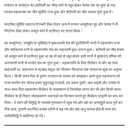
मनोरमा से स्वयंप्रभ देव (श्रीमती का जीव) स्वर्ग से च्युत होकर केशव नाम का पुत्र हो गया,
मतलब वङ्काजंघ का जीव सुविधि राजा हुआ और श्रीमती का जीव उसका पुत्र हुआ है।
कदाचित् सुविधि महाराज दैगम्बरी दीक्षा लेकर अन्त में मरकर अच्युतेन्द्र हुए और केशव ने भी
निर्ग्रन्थ दीक्षा लेकर अच्युत स्वर्ग में प्रतीन्द्र पद प्राप्त किया।
वह अच्युतेन्द्र, जम्बूद्वीप के पूर्वविदेह में पुष्कलावती देश की पुंडरीकिणी नगरी में वङ्कासेन राजा
और श्रीकान्ता रानी से वङ्कानाभि नाम का चक्रवर्ती पुत्र उत्पन्न हुआ। श्रीमती का जीव केशव
जो अच्युत स्वर्ग में प्रतीन्द्र हुआ था वह भी वहां से च्युत होकर इसी नगरी में कुबेरदत्त वणिक की
अनन्तमती पत्नी से धनदेव नाम का पुत्र हुआ। वङ्कानाभि के पिता तीर्थंकर थे और वह स्वयं
चक्रवर्ती था, चक्ररत्न से षट्खंड वसुधा को जीतकर चिरकाल तक साम्राज्य सुख का अनुभव
किया। किसी समय पिता से दुर्लभ रत्नत्रय के स्वरूप को समझकर अपने पुत्र वङ्कादन्त को
राज्य समर्पण कर सोलह हजार मुकुटबद्ध राजाओं, एक हजार पुत्रों, आठ भाइयों और धनदेव के
साथ-साथ पिता वङ्कासेन तीर्थंकर के समवसरण में जिनदीक्षा धारण कर ली और किसी समय
तीर्थंकर के ही निकट सोलहकारण भावनाओं का चिन्तवन करते हुए तीर्थंकर प्रकृति का बन्ध कर
लिया। वे ध्यान की विशुद्धि से ग्यारहवें गुणस्थान में पहुंच गये और वहां का अन्तर्मुहूर्त काल पूर्ण कर
नीचे उतरे, पुनरपि कदाचित् उपशम श्रेणी में चढ़ गये और वहां आयु समाप्त होते ही मरण कर
सर्वार्थसिद्धि में अहमिन्द्र हो गये।