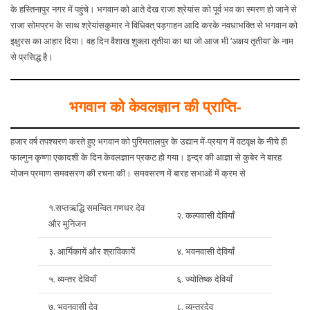
के हस्तिनापुर नगर में पहुंचे। भगवान को आते देख राजा श्रेयांस को पूर्व भव का स्मरण हो जाने से
राजा सोमप्रभ के साथ श्रेयांसकुमार ने विधिवत् पड़गाहन आदि करके नवधाभक्ति से भगवान को
इक्षुरस का आहार दिया। वह दिन वैशाख शुक्ला तृतीया का था जो आज भी ‘अक्षय तृतीया’ के नाम
से प्रसिद्ध है।
भगवान को केवलज्ञान की प्राप्ति-
हजार वर्ष तपश्चरण करते हुए भगवान को पुरिमतालपुर के उद्यान में-प्रयाग में वटवृक्ष के नीचे ही
फाल्गुन कृष्णा एकादशी के दिन केवलज्ञान प्रकट हो गया। इन्द्र की आज्ञा से कुबेर ने बारह
योजन प्रमाण समवसरण की रचना की। समवसरण में बारह सभाओं में क्रम से
१.सप्तऋद्धि समन्वित गणधर देव
२. कल्पवासी देवियाँ
और मुनिजन
३. आर्यिकायें और श्राविकायें
४. भवनवासी देवियाँ
५. व्यन्तर देवियाँ
६. ज्योतिष्क देवियाँ
७. भवनवासी देव
८. व्यन्तरदेव