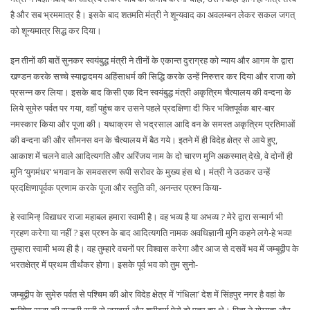
है और सब भ्रममात्र है। इसके बाद शतमति मंत्री ने शून्यवाद का अवलम्बन लेकर सकल जगत्
को शून्यमात्र सिद्ध कर दिया।
इन तीनों की बातें सुनकर स्वयंबुद्ध मंत्री ने तीनों के एकान्त दुराग्रह को न्याय और आगम के द्वारा
खण्डन करके सच्चे स्याद्वादमय अहिंसाधर्म की सिद्धि करके उन्हें निरुत्तर कर दिया और राजा को
प्रसन्न कर लिया। इसके बाद किसी एक दिन स्वयंबुद्ध मंत्री अकृत्रिम चैत्यालय की वन्दना के
लिये सुमेरु पर्वत पर गया, वहाँ पहुंच कर उसने पहले प्रदक्षिणा दी फिर भक्तिपूर्वक बार-बार
नमस्कार किया और पूजा की। यथाक्रम से भद्रसाल आदि वन के समस्त अकृत्रिम प्रतिमाओं
की वन्दना की और सौमनस वन के चैत्यालय में बैठ गये। इतने में ही विदेह क्षेत्र से आये हुए,
आकाश में चलने वाले आदित्यगति और अरिंजय नाम के दो चारण मुनि अकस्मात् देखे, वे दोनों ही
मुनि ‘युगमंधर’ भगवान के समवसरण रूपी सरोवर के मुख्य हंस थे। मंत्री ने उठकर उन्हें
प्रदक्षिणापूर्वक प्रणाम करके पूजा और स्तुति की, अनन्तर प्रश्न किया-
हे स्वामिन्! विद्याधर राजा महाबल हमारा स्वामी है। वह भव्य है या अभव्य ? मेरे द्वारा सन्मार्ग भी
ग्रहण करेगा या नहीं ? इस प्रश्न के बाद आदित्यगति नामक अवधिज्ञानी मुनि कहने लगे-हे भव्य!
तुम्हारा स्वामी भव्य ही है। वह तुम्हारे वचनों पर विश्वास करेगा और आज से दसवें भव में जम्बूद्वीप के
भरतक्षेत्र में प्रथम तीर्थंकर होगा। इसके पूर्व भव को तुम सुनो-
जम्बूद्वीप के सुमेरु पर्वत से पश्चिम की ओर विदेह क्षेत्र में ‘गंधिला’ देश में सिंहपुर नगर है वहां के
श्रीषेण राजा की सुन्दरी रानी से जयवर्मा और श्रीवर्मा ऐसे दो पुत्र हुए थे। पिता ने योग्यता और