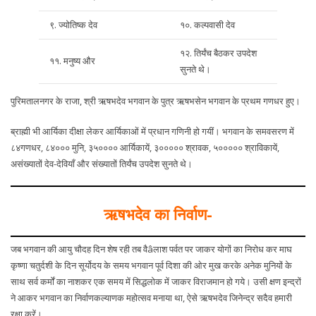
९. ज्योतिष्क देव
१०. कल्पवासी देव
१२. तिर्यंच बैठकर उपदेश
११. मनुष्य और
सुनते थे।
पुरिमतालनगर के राजा, श्री ऋषभदेव भगवान के पुत्र ऋषभसेन भगवान के प्रथम गणधर हुए।
ब्राह्मी भी आर्यिका दीक्षा लेकर आर्यिकाओं में प्रधान गणिनी हो गयीं। भगवान के समवसरण में
८४गणधर, ८४००० मुनि, ३५०००० आर्यिकायें, ३००००० श्रावक, ५००००० श्राविकायें,
असंख्यातों देव-देवियाँ और संख्यातों तिर्यंच उपदेश सुनते थे।
ऋषभदेव का निर्वाण-
जब भगवान की आयु चौदह दिन शेष रही तब वैâलाश पर्वत पर जाकर योगों का निरोध कर माघ
कृष्णा चतुर्दशी के दिन सूर्योदय के समय भगवान पूर्व दिशा की ओर मुख करके अनेक मुनियों के
साथ सर्व कर्मों का नाशकर एक समय में सिद्धलोक में जाकर विराजमान हो गये। उसी क्षण इन्द्रों
ने आकर भगवान का निर्वाणकल्याणक महोत्सव मनाया था, ऐसे ऋषभदेव जिनेन्द्र सदैव हमारी
रक्षा करें।