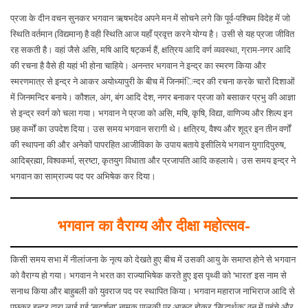
प्रजा के दीन वचन सुनकर भगवान ऋषभदेव अपने मन में सोचने लगे कि पूर्व-पश्चिम विदेह में जो
स्थिति वर्तमान (विद्यमान) है वही स्थिति आज यहाँ प्रवृत्त करने योग्य है। उसी से यह प्रजा जीवित
रह सकती है। वहां जैसे असि, मषि आदि षट्कर्म हैं, क्षत्रिय आदि वर्ण व्यवस्था, ग्राम-नगर आदि
की रचना है वैसे ही यहां भी होना चाहिये। अनन्तर भगवान ने इन्द्र का स्मरण किया और
स्मरणमात्र से इन्द्र ने आकर अयोध्यापुरी के बीच में जिनमंिन्दर की रचना करके चारों दिशाओं
में जिनमन्दिर बनाये। कौशल, अंग, बंग आदि देश, नगर बनाकर प्रजा को बसाकर प्रभु की आज्ञा
से इन्द्र स्वर्ग को चला गया। भगवान ने प्रजा को असि, मषि, कृषि, विद्या, वाणिज्य और शिल्प इन
छह कर्मों का उपदेश दिया। उस समय भगवान सरागी थे। क्षत्रिय, वैश्य और शूद्र इन तीन वर्णों
की स्थापना की और अनेकों पापरहित आजीविका के उपाय बताये इसीलिये भगवान युगादिपुरुष,
आदिब्रह्मा, विश्वकर्मा, स्रष्टा, कृतयुग विधाता और प्रजापति आदि कहलाये। उस समय इन्द्र ने
भगवान का साम्राज्य पद पर अभिषेक कर दिया।
भगवान का वैराग्य और दीक्षा महोत्सव-
किसी समय सभा में नीलांजना के नृत्य को देखते हुए बीच में उसकी आयु के समाप्त होने से भगवान
को वैराग्य हो गया। भगवान ने भरत का राज्याभिषेक करते हुए इस पृथ्वी को ‘भारत’ इस नाम से
सनाथ किया और बाहुबली को युवराज पद पर स्थापित किया। भगवान महाराज नाभिराज आदि से
पूछकर इन्द्र द्वारा लाई गई ‘सुदर्शना’ नामक पालकी पर आरूढ़ होकर ‘सिद्धार्थक’ वन में पहुंचे और