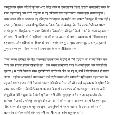
जम्बूद्वीप के सुमेरु पर्वत से पूर्व की ओर विदेह क्षेत्र में पुष्कलावती देश है, उसके उत्पलखेट नगर के
राजा वङ्काबाहु और रानी वसुंधरा से वह ललितांग देव ‘वङ्काजंघ’ नामक पुत्र उत्पन्न हुआ।
उधर अपने पति के अभाव में वह पतिव्रता स्वयंप्रभा छह महीने तक बराबर जिनपूजा में तत्पर रही।
पश्चात् सौमनस वन सम्बन्धी पूर्व दिशा के जिनमन्दिर में चैत्यवृक्ष के नीचे पंचपरमेष्ठी का स्मरण
करते हुए समाधिपूर्वक प्राण त्याग दिये और विदेह क्षेत्र की पुंडरीकिणी नगरी के राजा वङ्कादन्त
की महारानी लक्ष्मीमती से ‘श्रीमती’ नाम की कन्या उत्पन्न हो गयी। कालान्तर में निमित्तवश इन
वङ्काजंघ और श्रीमती का विवाह हो गया। इनके ४९ युगल पुत्र उत्पन्न हुए अर्थात् अट्ठानवे
पुत्र उत्पन्न हुए। किसी समय वे अपने बाबा के साथ दीक्षित हो गए।
किसी समय श्रीमती के पिता चक्रवर्ती वङ्कादन्त ने छोटे से पोते पुंडरीक का राज्याभिषेक कर
दिया और विरक्त होकर दीक्षा ले ली। उस समय लक्ष्मीमती माता ने अपनी पुत्री और जमाई को
बुलाया। ये दोनों वैभव के साथ पुंडरीकिणी नगरी की ओर आ रहे थे, मार्ग में किसी वन में ही पड़ाव
डाला। वहाँ पर आकाश में गमन करने वाले श्री दमधर और सागरसेन मुनि युगल वङ्काजंघ के
पड़ाव में पधारे। उन दोनों ने वन में आहार लेने की प्रतिज्ञा ली थी। वहां वङ्काजंघ ने श्रीमती के
साथ नवधाभक्ति सहित विधिवत् आहारदान दिया और पंचाश्चर्य को प्राप्त हुए। अनन्तर उन्हें
कंचुकी से विदित हुआ कि ये दोनों मुनि हमारे ही अंतिम पुत्रयुगल हैं। राजा वङ्काजंघ और
श्रीमती ने उनसे अपने पूर्व भव सुने और धर्म के मर्म को समझा। अनन्तर पास में बैठे हुए नकुल,
सिंह, वानर और सूकर के पूर्व भव सुने। उन मुनियों ने यह भी बताया कि आप आठवें भव में
ऋषभदेव तीर्थंकर होवेंगे और श्रीमती का जीव राजा श्रेयांसकुमार होंगे।