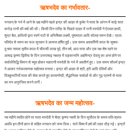
ऋषभदेव का गर्भावतार-
भगवान् के गर्भ में आने के छह महीने पहले इन्द्र की आज्ञा से कुबेर ने माता के आंगन में साढ़े सात
करोड़ रत्नों की वर्षा की थी। किसी दिन रात्रि के पिछले प्रहर में रानी मरुदेवी ने ऐरावत हाथी,
शुभ्र बैल, हाथियों द्वारा स्वर्ण घटों से अभिषिक्त लक्ष्मी, पुष्पमाला आदि सोलह स्वप्न देखे। प्रात:
पतिदेव से स्वप्न का फल सुनकर वे अत्यन्त हर्षित हुईं। उस समय अवसर्पिणी काल के सुषमा-
दु:षमा नामक तृतीय काल में चौरासी लाख पूर्व, तीन वर्ष, आठ मास और एक पक्ष शेष रहने पर
आषाढ़ कृष्णा द्वितीया के दिन उत्तराषाढ़ नक्षत्र में वङ्कानाभि अहमिन्द्र देवायु का अन्त होने पर
सर्वार्थसिद्धि विमान से च्युत होकर महारानी मरुदेवी के गर्भ में अवतीर्ण हुए। उस समय सौधर्म इन्द्र
ने आकर गर्भकल्याणक महोत्सव मनाया। इन्द्र की आज्ञा से श्री, ह्री आदि देवियाँ और
दिक्कुमारियाँ माता की सेवा करते हुए काव्यगोष्ठी, सैद्धान्तिक चर्चाओं से और गूढ़ प्रश्नों से माता
का मन अनुरंजित करने लगीं।
ऋषभदेव का जन्म महोत्सव-
नव महीने व्यतीत होने पर माता मरुदेवी ने चैत्र कृष्णा नवमी के दिन सूर्योदय के समय मति-श्रुत-
अवधि इन तीनों ज्ञान से सहित भगवान को जन्म दिया। सारे विश्व में हर्ष की लहर दौड़ गई। इन्द्रों