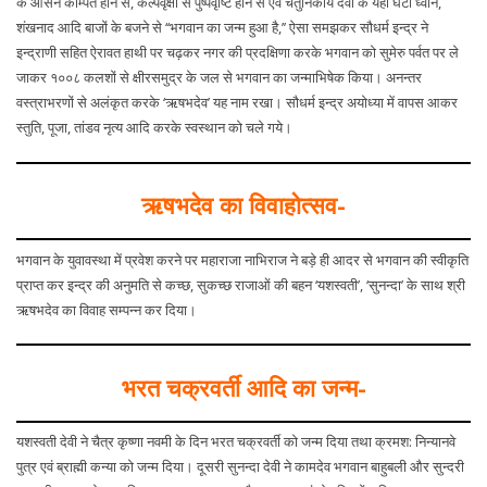
के आसन कम्पित होने से, कल्पवृक्षों से पुष्पवृष्टि होने से एवं चतुर्निकाय देवों के यहां घंटा ध्वनि,
शंखनाद आदि बाजों के बजने से ‘‘भगवान का जन्म हुआ है,’’ ऐसा समझकर सौधर्म इन्द्र ने
इन्द्राणी सहित ऐरावत हाथी पर चढ़कर नगर की प्रदक्षिणा करके भगवान को सुमेरु पर्वत पर ले
जाकर १००८ कलशों से क्षीरसमुद्र के जल से भगवान का जन्माभिषेक किया। अनन्तर
वस्त्राभरणों से अलंकृत करके ‘ऋषभदेव’ यह नाम रखा। सौधर्म इन्द्र अयोध्या में वापस आकर
स्तुति, पूजा, तांडव नृत्य आदि करके स्वस्थान को चले गये।
ऋषभदेव का विवाहोत्सव-
भगवान के युवावस्था में प्रवेश करने पर महाराजा नाभिराज ने बड़े ही आदर से भगवान की स्वीकृति
प्राप्त कर इन्द्र की अनुमति से कच्छ, सुकच्छ राजाओं की बहन ‘यशस्वती’, ‘सुनन्दा’ के साथ श्री
ऋषभदेव का विवाह सम्पन्न कर दिया।
भरत चक्रवर्ती आदि का जन्म-
यशस्वती देवी ने चैत्र कृष्णा नवमी के दिन भरत चक्रवर्ती को जन्म दिया तथा क्रमश: निन्यानवे
पुत्र एवं ब्राह्मी कन्या को जन्म दिया। दूसरी सुनन्दा देवी ने कामदेव भगवान बाहुबली और सुन्दरी