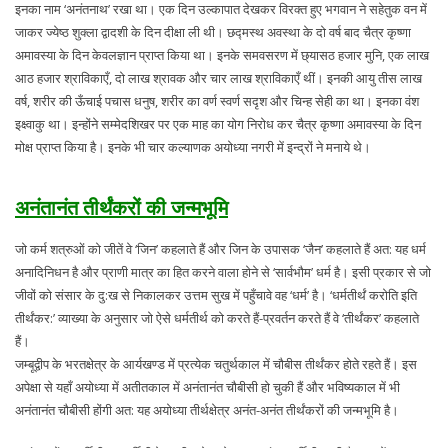
इनका नाम ‘अनंतनाथ’ रखा था। एक दिन उल्कापात देखकर विरक्त हुए भगवान ने सहेतुक वन में
जाकर ज्येष्ठ शुक्ला द्वादशी के दिन दीक्षा ली थी। छद्मस्थ अवस्था के दो वर्ष बाद चैत्र कृष्णा
अमावस्या के दिन केवलज्ञान प्राप्त किया था। इनके समवसरण में छ्यासठ हजार मुनि, एक लाख
आठ हजार श्राविकाएँ, दो लाख श्रावक और चार लाख श्राविकाएँ थीं। इनकी आयु तीस लाख
वर्ष, शरीर की ऊँचाई पचास धनुष, शरीर का वर्ण स्वर्ण सदृश और चिन्ह सेही का था। इनका वंश
इक्ष्वाकु था। इन्होंने सम्मेदशिखर पर एक माह का योग निरोध कर चैत्र कृष्णा अमावस्या के दिन
मोक्ष प्राप्त किया है। इनके भी चार कल्याणक अयोध्या नगरी में इन्द्रों ने मनाये थे।
अनंतानंत तीर्थंकरों की जन्मभूमि
जो कर्म शत्रुओं को जीतें वे ‘जिन’ कहलाते हैं और जिन के उपासक ‘जैन’ कहलाते हैं अत: यह धर्म
अनादिनिधन है और प्राणी मात्र का हित करने वाला होने से ‘सार्वभौम’ धर्म है। इसी प्रकार से जो
जीवों को संसार के दु:ख से निकालकर उत्तम सुख में पहुँचावे वह ‘धर्म’ है। ‘धर्मतीर्थं करोति इति
तीर्थंकर:’ व्याख्या के अनुसार जो ऐसे धर्मतीर्थ को करते हैं-प्रवर्तन करते हैं वे ‘तीर्थंकर’ कहलाते
हैं।
जम्बूद्वीप के भरतक्षेत्र के आर्यखण्ड में प्रत्येक चतुर्थकाल में चौबीस तीर्थंकर होते रहते हैं। इस
अपेक्षा से यहाँ अयोध्या में अतीतकाल में अनंतानंत चौबीसी हो चुकी हैं और भविष्यकाल में भी
अनंतानंत चौबीसी होंगी अत: यह अयोध्या तीर्थक्षेत्र अनंत-अनंत तीर्थंकरों की जन्मभूमि है।