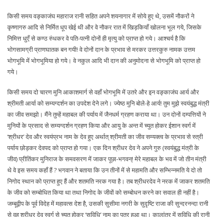
किसी समय वङ्काजंघ महाराज रानी सहित अपने शयनागार में सोये हुए थे, उसमें नौकरों ने
कृष्णागरु आदि से निर्मित धूप खेई थी और वे नौकर रात में खिड़कियाँ खोलना भूल गये, जिसके
निमित्त धुएँ से कण्ठ रुंधकर वे पति-पत्नी दोनों ही मृत्यु को प्राप्त हो गये। आश्चर्य है कि
भोगसामग्री प्राणघातक बन गयी! वे दोनों दान के प्रभाव से मरकर उत्तरकुरु नामक उत्तम
भोगभूमि में भोगभूमिया हो गये। वे नकुल आदि भी दान की अनुमोदना से भोगभूमि को प्राप्त हो
गये।
किसी समय दो चारण मुनि आकाशमार्ग से वहाँ भोगभूमि में उतरे और इन वङ्काजंघ आर्य और
श्रीमती आर्या को सम्यग्दर्शन का उपदेश देने लगे। ज्येष्ठ मुनि बोले-हे आर्य! तुम मुझे स्वयंबुद्ध मंत्री
का जीव समझो। मैंने तुम्हें महाबल की पर्याय में जैनधर्म ग्रहण कराया था। उन दोनों दम्पत्तियों ने
मुनियों के प्रसाद से सम्यग्दर्शन ग्रहण किया और आयु के अन्त में च्युत होकर ईशान स्वर्ग में
‘श्रीधर’ देव और स्वयंप्रभ नाम के देव हुए अर्थात् श्रीमती का जीव सम्यक्त्व के प्रभाव से स्त्री
पर्याय छोड़कर देवपद को प्राप्त हो गया। एक दिन श्रीधर देव ने अपने गुरु (स्वयंबुद्ध मंत्री के
जीव) प्रीतिंकर मुनिराज के समवसरण में जाकर पूछा-भगवन्! मेरे महाबल के भव में जो तीन मंत्री
थे वे इस समय कहाँ हैं ? भगवान ने बताया कि उन तीनों में से महामति और सम्भिन्नमति ये दो तो
निगोद स्थान को प्राप्त हुए हैं और शतमति नरक गया है। तब श्रीधरदेव ने नरक में जाकर शतमति
के जीव को सम्बोधित किया था तथा निगोद के जीवों को सम्बोधन करने का सवाल ही नहीं है।
जम्बूद्वीप के पूर्व विदेह में महावत्स देश है, उसकी सुसीमा नगरी के सुदृष्टि राजा की सुन्दरनन्दा रानी
से वह श्रीधर देव स्वर्ग से च्युत होकर ‘सुविधि’ नाम का पुत्र हुआ था। कालांतर में सुविधि की रानी