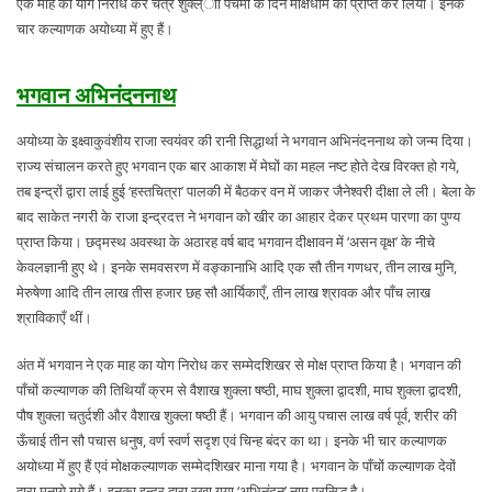
एक माह का योग निरोध कर चैत्र शुक्ल्ाा पंचमी के दिन मोक्षधाम को प्राप्त कर लिया। इनके
चार कल्याणक अयोध्या में हुए हैं।
भगवान अभिनंदननाथ
अयोध्या के इक्ष्वाकुवंशीय राजा स्वयंवर की रानी सिद्धार्था ने भगवान अभिनंदननाथ को जन्म दिया।
राज्य संचालन करते हुए भगवान एक बार आकाश में मेघों का महल नष्ट होते देख विरक्त हो गये,
तब इन्द्रों द्वारा लाई हुई ‘हस्तचित्रा’ पालकी में बैठकर वन में जाकर जैनेश्वरी दीक्षा ले ली। बेला के
बाद साकेत नगरी के राजा इन्द्रदत्त ने भगवान को खीर का आहार देकर प्रथम पारणा का पुण्य
प्राप्त किया। छद्मस्थ अवस्था के अठारह वर्ष बाद भगवान दीक्षावन में ‘असन वृक्ष’ के नीचे
केवलज्ञानी हुए थे। इनके समवसरण में वङ्कानाभि आदि एक सौ तीन गणधर, तीन लाख मुनि,
मेरुषेणा आदि तीन लाख तीस हजार छह सौ आर्यिकाएँ, तीन लाख श्रावक और पाँच लाख
श्राविकाएँ थीं।
अंत में भगवान ने एक माह का योग निरोध कर सम्मेदशिखर से मोक्ष प्राप्त किया है। भगवान की
पाँचों कल्याणक की तिथियाँ क्रम से वैशाख शुक्ला षष्ठी, माघ शुक्ला द्वादशी, माघ शुक्ला द्वादशी,
पौष शुक्ला चतुर्दशी और वैशाख शुक्ला षष्ठी हैं। भगवान की आयु पचास लाख वर्ष पूर्व, शरीर की
ऊँचाई तीन सौ पचास धनुष, वर्ण स्वर्ण सदृश एवं चिन्ह बंदर का था। इनके भी चार कल्याणक
अयोध्या में हुए हैं एवं मोक्षकल्याणक सम्मेदशिखर माना गया है। भगवान के पाँचों कल्याणक देवों
द्वारा मनाये गये हैं। इनका इन्द्र द्वारा रखा गया ‘अभिनंदन’ नाम प्रसिद्ध है।