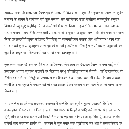
भगवान अजितनाथ
अयोध्या नगरी के महाराजा जितशत्रु की महारानी विजया थी। एक दिन इन्द्र की आज्ञा से कुबेर
ने माता के आंगन में रत्नों की वर्षा शुरू कर दी, छह महीने बाद माता ने सोलह स्वप्नपूर्वक अनुत्तर
विमान से च्युत हुए अहमिंद्र के जीव को गर्भ में धारण किया। इन्द्रों ने तत्क्षण ही गर्भकल्याणक
उत्सव मनाया। वह तिथि ज्येष्ठ वदी अमावस्या थी। पुन: माघ शुक्ला दशमी के दिन भगवान ने जन्म
लिया तब इन्द्रों ने सुमेरु पर्वत पर जिनशिशु का जन्ममहोत्सव मनाया और ‘अजितनाथ’ नाम रखा।
भगवान की कुल आयु बहत्तर लाख पूर्व वर्ष की थी। शरीर की ऊँचाई चार सौ पचास धनुष थी, वर्ण
सुवर्ण के सदृश था, चिन्ह हाथी का था और वंश इक्ष्वाकु था।
एक समय महल की छत पर बैठे राजा अजितनाथ ने उल्कापात देखकर वैराग्य भावना भाई, तभी
इन्द्रगण आकर सुप्रभा पालकी पर बिठाकर प्रभु को सहेतुक वन में ले गये। वहाँ सप्तपर्ण वृक्ष के
नीचे भगवान ने ‘नम: सिद्धेभ्य:’ उच्चारण कर दैगम्बरी दीक्षा ग्रहण कर ली। बेला के बाद साकेत
नगरी के राजा ब्रह्म ने भगवान को खीर का आहार देकर प्रथम पारणा कराने का सौभाग्य प्राप्त
किया था।
भगवान ने बारह वर्ष तक छद्मस्थ अवस्था में रहने के पश्चात् पौष शुक्ला एकादशी के दिन
केवलज्ञान को प्राप्त कर लिया। इनके समवसरण में सिंहसेन आदि नब्बे गणधर थे। एक लाख
मुनि, तीन लाख बीस हजार आर्यिकाएँ, तीन लाख श्रावक, पाँच लाख श्राविकाएँ, असंख्यात देव-
देवियाँ और संख्यातों तिर्यंच थे। भगवान ने बहुत काल तक श्रीविहार कर अंत में सम्मेदशिखर पर