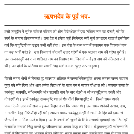
ऋषभदेव के पूर्व भव-
इसी जम्बूद्वीप में सुमेरु पर्वत से पश्चिम की ओर विदेहक्षेत्र में एक ‘गंधिल’ नाम का देश है, जो कि
स्वर्ग के समान शोभायमान है। उस देश में हमेशा श्री जिनेन्द्र रूपी सूर्य का उदय रहता है इसीलिये
वहाँ मिथ्यादृष्टियों का उद्भव कभी नहीं होता। इस देश के मध्य भाग में रजतमय एक विजयार्ध नाम
का बड़ा भारी पर्वत है। उस विजयार्ध पर्वत की उत्तर श्रेणी में एक अलका नाम की श्रेष्ठ पुरी है।
उस अलकापुरी का राजा अतिबल नाम का विद्याधर था, जिसकी मनोहरा नाम की पतिव्रता रानी
थी। उन दोनों के अतिशय भाग्यशाली ‘महाबल’ नाम का पुत्र उत्पन्न हुआ।
किसी समय भोगों से विरक्त हुए महाराज अतिबल ने राज्याभिषेकपूर्वक अपना समस्त राज्य महाबल
पुत्र को सौंप दिया और आप अनेक विद्याधरों के साथ वन में जाकर दीक्षा ले ली। महाबल राजा के
स्वयंबुद्ध, महामति, संभिन्नमति और शतमति नाम के चार मंत्री थे जो महाबुद्धिमान, स्नेही और
दीर्घदर्शी थे। इनमें स्वयंबुद्ध सम्यग्दृष्टि था एवं शेष तीनों मिथ्यादृष्टि थे। किसी समय अपने
जन्मगांठ के उत्सव में राजा महाबल सिंहासन पर विराजमान थे। उस समय अनेकों उत्सव, नृत्य,
गान और विद्वद्गोष्ठियाँ हो रही थीं। अवसर पाकर स्वयंबुद्ध मंत्री ने स्वामी के हित की इच्छा से
जैनधर्म का मार्मिक उपदेश दिया। उसके वचनों को सुनने के लिये असमर्थ भूतवादी महामति मंत्री
ने चार्वाक मत को सिद्ध करते हुए जीवतत्त्व का अभाव सिद्ध कर दिया। बौद्धमतानुयायी संभिन्नमति
मंत्री ने विज्ञानवाद का आश्रय लेकर जीव का अभाव करना चाहा, उसने कहा-ज्ञान ही मात्र तत्त्व