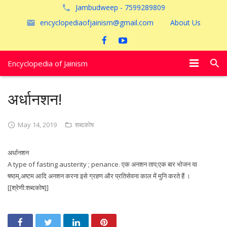
Jambudweep - 7599289809
encyclopediaofjainism@gmail.com
About Us
Encyclopedia of Jainism
विशेष आलेख
अर्धानशन!
पूजायें
May 14, 2019
शब्दकोष
जैन तीर्थ
अर्धानशन
अयोध्या
A type of fasting austerity ; penance. एक अनशन ताप;एक बार भोजन या
षष्ठम्,अष्टम आदि अनशन करना इसे ग्रहण और प्रतिसेवना काल में मुनि करते हैं ।
[[श्रेणी:शब्दकोष]]