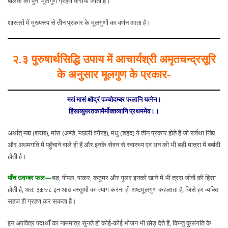
बालक को पुन: मूलगुण ग्रहण कराया जाता है।
शास्त्रों में मुख्यरूप से तीन प्रकार के मूलगुणों का वर्णन आता है।
२.३ पुरुषार्थसिद्धि उपाय में आचार्यश्री अमृतचन्द्रसूरि
के अनुसार मूलगुण के प्रकार-
मद्यं मासं क्षौद्रं पञ्चोदम्बर फलानि यत्नेन।
हिंसाव्युपरतकामैर्मोक्तव्यानि प्रथममेव।।
अर्थात् मद्य (शराब), मांस (अण्डे, मछली वगैरह), मधु (शहद) ये तीन प्रकार होते हैं जो सर्वथा निंद्य
और अधमगति में पहुँचाने वाले ही हैं और इनके सेवन से स्वास्थ्य एवं धन की भी बड़ी मात्रा में बर्बादी
होती है।
पाँच उदम्बर फल—
बड़, पीपल, पाकर, कठूमर और गूलर इनको खाने में भी त्रस जीवों की हिंसा
होती है, अत: ३±५·८ इन आठ वस्तुओं का त्याग करना ही अष्टमूलगुण कहलाता है, जिसे हर व्यक्ति
सहज ही ग्रहण कर सकता है।
इन अपवित्र पदार्थों का नाममात्र सुनते ही कोई-कोई भोजन भी छोड़ देते हैं, किन्तु कुसंगति के