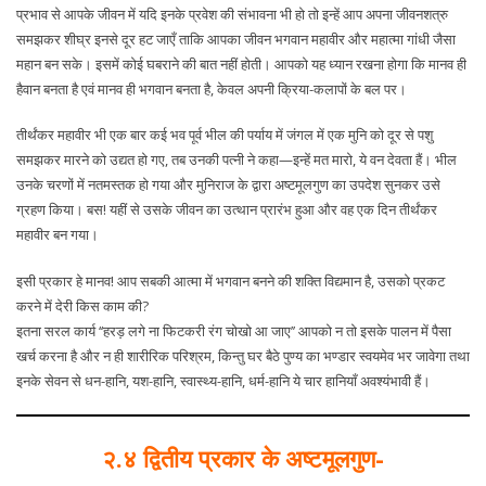
प्रभाव से आपके जीवन में यदि इनके प्रवेश की संभावना भी हो तो इन्हें आप अपना जीवनशत्रु
समझकर शीघ्र इनसे दूर हट जाएँ ताकि आपका जीवन भगवान महावीर और महात्मा गांधी जैसा
महान बन सके। इसमें कोई घबराने की बात नहीं होती। आपको यह ध्यान रखना होगा कि मानव ही
हैवान बनता है एवं मानव ही भगवान बनता है, केवल अपनी क्रिया-कलापों के बल पर।
तीर्थंकर महावीर भी एक बार कई भव पूर्व भील की पर्याय में जंगल में एक मुनि को दूर से पशु
समझकर मारने को उद्यत हो गए, तब उनकी पत्नी ने कहा—इन्हें मत मारो, ये वन देवता हैं। भील
उनके चरणों में नतमस्तक हो गया और मुनिराज के द्वारा अष्टमूलगुण का उपदेश सुनकर उसे
ग्रहण किया। बस! यहीं से उसके जीवन का उत्थान प्रारंभ हुआ और वह एक दिन तीर्थंकर
महावीर बन गया।
इसी प्रकार हे मानव! आप सबकी आत्मा में भगवान बनने की शक्ति विद्यमान है, उसको प्रकट
करने में देरी किस काम की?
इतना सरल कार्य ‘‘हरड़ लगे ना फिटकरी रंग चोखो आ जाए’’ आपको न तो इसके पालन में पैसा
खर्च करना है और न ही शारीरिक परिश्रम, किन्तु घर बैठे पुण्य का भण्डार स्वयमेव भर जावेगा तथा
इनके सेवन से धन-हानि, यश-हानि, स्वास्थ्य-हानि, धर्म-हानि ये चार हानियाँ अवश्यंभावी हैं।
२.४ द्वितीय प्रकार के अष्टमूलगुण-