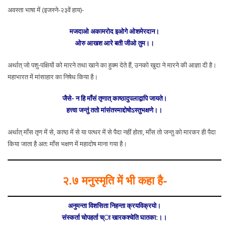
अवस्ता भाषा में (इजस्ने-२३वें हाय)-
मजदाओ अकामरोद इओगे ओशमेरदान।
ओरु आखश आरे बती जीओ तुम।।
अर्थात् जो पशु-पक्षियों को मारने तथा खाने का हुक्म देते हैं, उनको खुदा ने मारने की आज्ञा दी है।
महाभारत में मांसाहार का निषेध किया है।
जैसे- न हि माँसं तृणात् काष्ठादुपलाद्वापि जायते।
हत्त्वा जन्तुं ततो मांसंतस्माद्दोषोऽस्तुभक्षणे।।
अर्थात् माँस तृण में से, काष्ठ में से या पत्थर में से पैदा नहीं होता, माँस तो जन्तु को मारकर ही पैदा
किया जाता है अत: माँस भक्षण में महादोष माना गया है।
२.७ मनुस्मृति में भी कहा है-
अनुमन्ता विशसिता निहन्ता क्रयविक्रयो।
संस्कर्ता चोपहर्ता च्ा खारकश्चेति घातका:।।