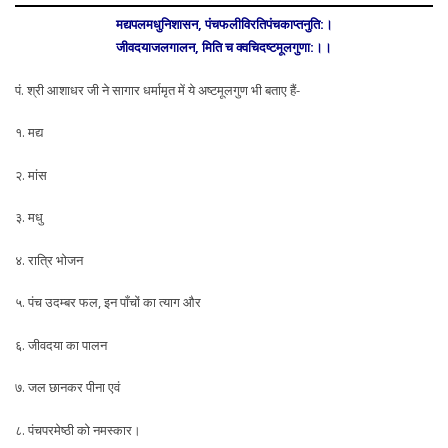
मद्यपलमधुनिशासन, पंचफलीविरतिपंचकाप्तनुति:।
जीवदयाजलगालन, मिति च क्वचिदष्टमूलगुणा:।।
पं. श्री आशाधर जी ने सागार धर्मामृत में ये अष्टमूलगुण भी बताए हैं-
१. मद्य
२. मांस
३. मधु
४. रात्रि भोजन
५. पंच उदम्बर फल, इन पाँचों का त्याग और
६. जीवदया का पालन
७. जल छानकर पीना एवं
८. पंचपरमेष्ठी को नमस्कार।