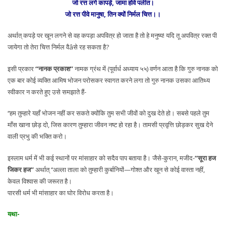
जो रत्त लगे कापड़े, जामा होवे पलीत।
जो रत्त पीवे मानुषा, तिन क्यों निर्मल चित्त।।
अर्थात् कपड़े पर खून लगने से वह कपड़ा अपवित्र हो जाता है तो हे मनुष्य! यदि तू अपवित्र रक्त पी
जायेगा तो तेरा चित्त निर्मल वैâसे रह सकता है?
इसी प्रकार
‘‘नानक प्रकाश’’
नामक ग्रंथ में (पूर्वार्ध अध्याय ५५) वर्णन आता है कि गुरु नानक को
एक बार कोई व्यक्ति आमिष भोजन परोसकर स्वागत करने लगा तो गुरु नानक उसका आतिथ्य
स्वीकार न करते हुए उसे समझाते हैं-
‘‘हम तुम्हारे यहाँ भोजन नहीं कर सकते क्योंकि तुम सभी जीवों को दुख देते हो। सबसे पहले तुम
माँस खाना छोड़ दो, जिस कारण तुम्हारा जीवन नष्ट हो रहा है। तामसी प्रवृत्ति छोड़कर सुख देने
वाली प्रभु की भक्ति करो।
इस्लाम धर्म में भी कई स्थानों पर मांसाहार को सदैव पाप बताया है। जैसे-कुरान, मजीद-
‘‘सूरा हज
जिकर हज’’
अर्थात् ‘‘अल्ला ताला को तुम्हारी कुर्बानियों—गोश्त और खून से कोई वास्ता नहीं,
केवल विश्वास की जरूरत है।
पारसी धर्म भी मांसाहार का घोर विरोध करता है।
यथा-