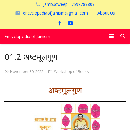
Jambudweep - 7599289809
encyclopediaofjainism@gmail.com
About Us
Encyclopedia of Jainism
विशेष आलेख
01.2 अष्टमूलगुण
पूजायें
November 30, 2022
Workshop of Books
जैन तीर्थ
अष्टमूलगुण
अयोध्या