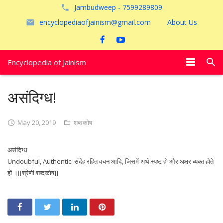
Jambudweep - 7599289809
encyclopediaofjainism@gmail.com
About Us
Encyclopedia of Jainism
विशेष आलेख
असंदिग्ध!
पूजायें
May 20, 2019
शब्दकोष
जैन तीर्थ
असंदिग्ध
अयोध्या
Undoubful, Authentic. संदेह रहित वचन आदि, जिसमें अर्थ स्पष्ट हो और अक्षर व्यक्त होते
हों ।[[श्रेणी:शब्दकोष]]