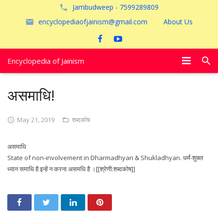
Jambudweep - 7599289809
encyclopediaofjainism@gmail.com
About Us
Encyclopedia of Jainism
विशेष आलेख
असमाधि!
पूजायें
May 21, 2019
शब्दकोष
जैन तीर्थ
असमाधि
अयोध्या
State of non-involvement in Dharmadhyan & Shukladhyan. धर्मं-शुक्ल
ध्यान समाधि है इन्हें न करना असमधि है ।[[श्रेणी:शब्दकोष]]