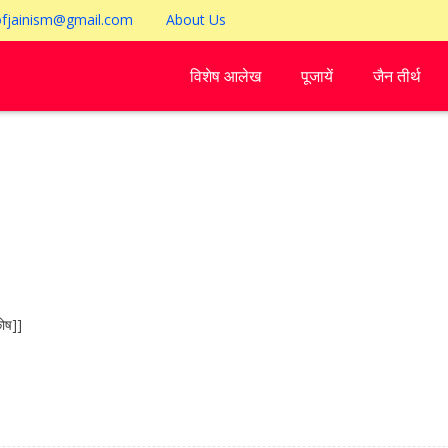
ofjainism@gmail.com
About Us
विशेष आलेख
पूजायें
जैन तीर्थ
ोष]]