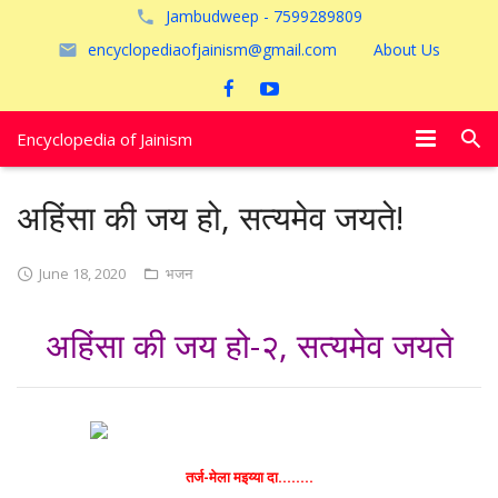
Jambudweep - 7599289809
encyclopediaofjainism@gmail.com
About Us
Encyclopedia of Jainism
विशेष आलेख
अहिंसा की जय हो, सत्यमेव जयते!
पूजायें
June 18, 2020
भजन
जैन तीर्थ
अहिंसा की जय हो-२, सत्यमेव जयते
अयोध्या
तर्ज-मेला मइय्या दा……..