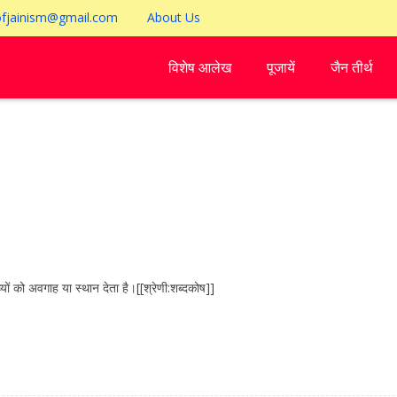
ofjainism@gmail.com
About Us
विशेष आलेख
पूजायें
जैन तीर्थ
यों को अवगाह या स्थान देता है।[[श्रेणी:शब्दकोष]]