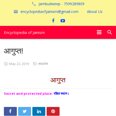
Jambudweep - 7599289809
encyclopediaofjainism@gmail.com
About Us
Encyclopedia of Jainism
विशेष आलेख
आगुप्त!
पूजायें
May 22, 2019
शब्दकोष
जैन तीर्थ
आगुप्त
अयोध्या
Secret and protected place.
रक्षित स्थान।