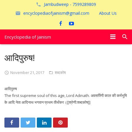
Jambudweep - 7599289809
encyclopediaofjainism@gmail.com
About Us
Encyclopedia of Jainism
विशेष आलेख
आदिपुरुष!
पूजायें
November 21, 2017
शब्दकोष
जैन तीर्थ
आदिपुरुष
अयोध्या
The first supreme soul of this age, Lord Adinath. अवसर्पिणी काल की कर्मभूमि
के आदि नेता आदिनाथ भगवान प्रथम तीर्थंकर।[[श्रेणी:शब्दकोष]]