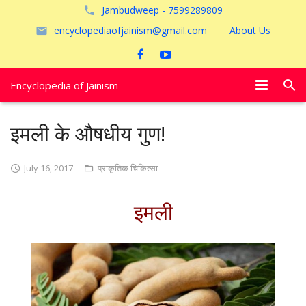
Jambudweep - 7599289809
encyclopediaofjainism@gmail.com
About Us
Encyclopedia of Jainism
विशेष आलेख
इमली के औषधीय गुण!
पूजायें
July 16, 2017
प्राकृतिक चिकित्सा
जैन तीर्थ
इमली
अयोध्या