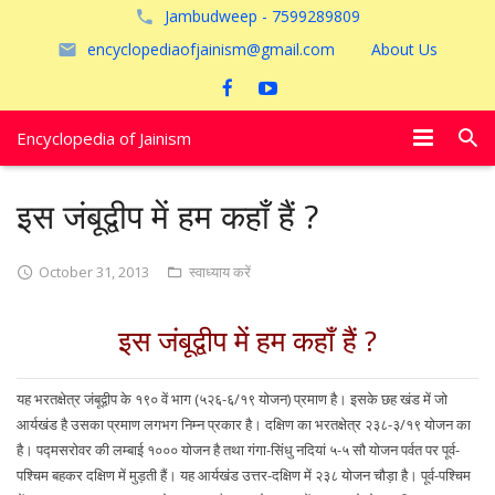
Jambudweep - 7599289809
encyclopediaofjainism@gmail.com
About Us
Encyclopedia of Jainism
विशेष आलेख
इस जंबूद्वीप में हम कहाँ हैं ?
पूजायें
October 31, 2013
स्वाध्याय करें
जैन तीर्थ
इस जंबूद्वीप में हम कहाँ हैं ?
अयोध्या
यह भरतक्षेत्र जंबूद्वीप के १९० वें भाग (५२६-६/१९ योजन) प्रमाण है। इसके छह खंड में जो
आर्यखंड है उसका प्रमाण लगभग निम्न प्रकार है। दक्षिण का भरतक्षेत्र २३८-३/१९ योजन का
है। पद्मसरोवर की लम्बाई १००० योजन है तथा गंगा-सिंधु नदियां ५-५ सौ योजन पर्वत पर पूर्व-
पश्चिम बहकर दक्षिण में मुड़ती हैं। यह आर्यखंड उत्तर-दक्षिण में २३८ योजन चौड़ा है। पूर्व-पश्चिम