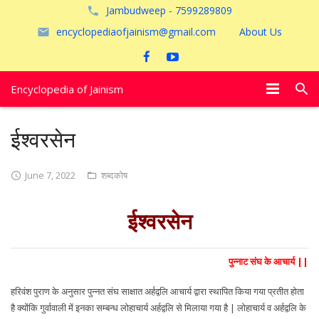
Jambudweep - 7599289809
encyclopediaofjainism@gmail.com
About Us
Encyclopedia of Jainism
विशेष आलेख
ईश्वरसेन
पूजायें
June 7, 2022
शब्दकोष
जैन तीर्थ
ईश्वरसेन
अयोध्या
पुन्नाट संघ के आचार्य ||
हरिवंश पुराण के अनुसार पुन्नत संघ साक्षात अर्हद्वलि आचार्य द्वारा स्थापित किया गया प्रतीत होता
है क्योंकि गुर्वावाली में इनका सम्बन्ध लोहाचार्य अर्हद्वलि से मिलाया गया है | लोहाचार्य व अर्हद्वलि के