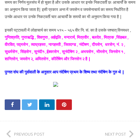
समय का निर्णय मूलसंघ में हो चुका है और उसके आधार पर इनके निकटवर्ती छः आचार्यों के समय
का अनुमान किया जाता है| इसी प्रकार अन्त में जयसेन व जयसेनाचार्य का समय निर्धारित है
उनके आधार पर उनके निकटवर्ती चार आचार्यों के समयों का भी अनुमान किया गया है |
इनकी पट्टावली में लोहाचार्य का समय ५१५ – ५६५ वीर नि. सं. का है उसके पश्चात् विनयधर ,
गुप्तिश्रुति, गुप्तऋद्धि , शिवगुप्त , अर्हद्वलि , मन्दरार्य, मित्रवीर , बलदेव , मित्रक ,सिंहबल ,
वीरवित, पद्मसेन , व्याघ्रहस्त , नागहस्ती , जितदण्ड , नंदीषण , दीपसेन, धरसेन, नं. २ ,
सुधर्मसेन , सिंहसेन , सुनंदी१ ,ईश्वरसेन , सुनंदीषेण २ , अभयसेन , भीमसेन, जिनसेन १ ,
शान्तिसेन, जयसेन २, अमितसेन , कीर्तिषेण और जिनसेन २ है |
पुन्नत संघ की गुर्वावाली के अनुसार आप नंदीषेण प्रथम के शिष्य तथा नंदीषेण के गुरु थे |
PREVIOUS POST
NEXT POST