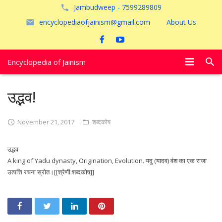
Jambudweep - 7599289809
encyclopediaofjainism@gmail.com
About Us
Encyclopedia of Jainism
विशेष आलेख
उद्भव!
पूजायें
November 21, 2017
शब्दकोष
जैन तीर्थ
उद्भव
अयोध्या
A king of Yadu dynasty, Origination, Evolution. यदु (यादव) वंश का एक राजा
उत्पत्ति रचना स्रोत।[[श्रेणी:शब्दकोष]]