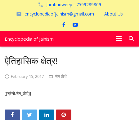
Jambudweep - 7599289809
encyclopediaofjainism@gmail.com
About Us
Encyclopedia of Jainism
विशेष आलेख
ऐतिहासिक क्षेत्र!
पूजायें
February 15, 2017
जैन तीर्थ
जैन तीर्थ
[[श्रेणी:जैन_तीर्थ]]
अयोध्या