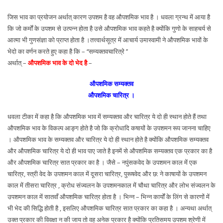
जिस भाव का प्रयोजन अर्थात् कारण उपशम है वह औपशमिक भाव है । धवला ग्रन्थ में आया है
कि जो कर्मों के उपशम से उत्पन्न होता है उसे औपशमिक भाव कहते है क्योंकि गुणो के साहचर्य से
आत्मा भी गुणसंज्ञा को प्राप्त होता है ।तत्त्वार्थसूत्र में आचार्य उमास्वामी ने औपशमिक भावों के
भेदो का वर्णन करते हुए कहा है कि – ‘‘सम्यक्तवचारित्रे ’’
अर्थात् –
औपशमिक भाव के दो भेद है
–
औपशमिक सम्यक्तव
औपशमिक चारित्र ।
धवला टीका में कहा है कि औपशमिक भाव में सम्यक्तव और चारित्र ये दो ही स्थान होते हैं तथा
औपशमिक भाव के विकल्प आङ्ग होते है जो कि क्रोधादि कषायों के उपशमन रूप जानना चाहिए
। औपशमिक भाव के सम्यक्तव और चारित्र ये दो ही स्थान होते है क्योंकि औपशमिक सम्यक्तव
और औपशमिक चारित्र ये दो ही भाव पाए जाते है इनमें से औपशमिक सम्यक्तव एक प्रकार का है
और औपशमिक चारित्र सात प्रकार का है । जैसे – नपुंसकवेद के उपशमन काल में एक
चारित्र, स्त्री वेद के उपशमन काल में दूसरा चारित्र, पुरूषवेद और छ: ने काषायों के उपशमन
काल में तीसरा चारित्र , क्रोध संज्वलन के उपशमनकाल में चौथा चारित्र और लोभ संज्वलन के
उपशमन काल में सातवाँ औपशमिक चारित्र होता है । भिन्न – भिन्न कार्यों के लिंग से कारणों में
भी भेद की सिद्धि होती है , इसलिए औपशमिक चारित्र सात प्रकार का कहा है । अन्यथा अर्थात्
उक्त प्रकार की विवक्षा न की जाय तो वह अनेक प्रकार है क्योंकि प्रतिसमय उपशम श्रेणी में