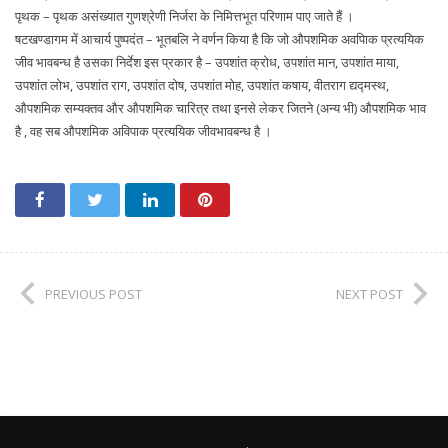
पृथक – पृथक असंख्यात गुणश्रेणी निर्जरा के निमित्तभूत परिणाम पाए जाते हैं ।
षटखण्डागम में आचार्य पुष्पदंत – भूतबलि ने वर्णन किया है कि जो औपशमिक अवपिाक प्रत्ययिक
जीव भावबन्ध है उसका निर्देश इस प्रकार है – उपशांत क्रोध, उपशांत मान, उपशांत माया,
उपशांत लोभ, उपशांत राग, उपशांत दोष, उपशांत मोह, उपशांत कषाय, वीतराग द्यद्मस्थ,
औपशमिक सम्यक्तव और औपशमिक चारित्र तथा इनसे लेकर जितने (अन्य भी) औपशमिक भाव
है , वह सब औपशमिक अविपाक प्रत्ययिक जीवभावबन्ध है ।
PREVIOUS POST
NEXT POST