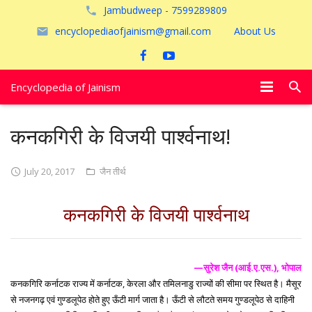
Jambudweep - 7599289809
encyclopediaofjainism@gmail.com
About Us
Encyclopedia of Jainism
विशेष आलेख
कनकगिरी के विजयी पार्श्वनाथ!
पूजायें
July 20, 2017
जैन तीर्थ
जैन तीर्थ
कनकगिरी के विजयी पार्श्वनाथ
अयोध्या
—सुरेश जैन (आई.ए.एस.), भोपाल
कनकगिरि कर्नाटक राज्य में कर्नाटक, केरला और तमिलनाडु राज्यों की सीमा पर स्थित है। मैसूर
से नजनगढ़ एवं गुण्डलूपेठ होते हुए ऊँटी मार्ग जाता है। ऊँटी से लौटते समय गुण्डलूपेठ से दाहिनी