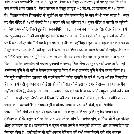
ओर जाकर कनकगिरि २५ कि.मी. दूर पर स्थित है। मैसूर एवं नजनगढ़ से मलेयूर तक नियमित
रूप से बसें आती जाती हैं। रेलवे स्टेशन से मैसूर की दूरी ५२ कि.मी. एवं कलवन्दे से १० कि.मी.
है। विशाल मनोहर शिलाखंडों से सुशोभित यह पर्वत कनकाद्रि के नाम से भी जाना जाता है। क्षेत्र
पर तीन मंदिर हैं, २४ तीर्थंकरों के २४ चरणों की २४ नसियाएं हैं। मुख्य मंदिर से पहाड़ी पर पहुँचने
के लिए ३५० सीढ़ियाँ बनी हुई हैं। कनकगिरि कर्नाटक राज्य का एकमात्र सिद्धक्षेत्र है। आचार्य
श्री पूज्यपाद स्वामी की तपोभूमि एवं समाधिक्षेत्र कर्नाटक, केरल एवं तमिलनाडु राज्यों की सीमा
पर स्थित मलेयूर गाँव में स्थित है। भगवान महावीर का यहाँ विहार हुआ था। यह कर्नाटक राज्य के
मैसूर नगर से ५० कि.मी. की दूरी पर स्थित मनोरम शिलाखंडों का पर्वत है, जहाँ से सूर्यपुर के महान
तपोनिधि सुप्रतिष्ठ महामुनि ने घोर तप साधना के फलस्वरूप केवलज्ञान प्राप्त कर मोक्ष प्राप्त
किया। अंतिम श्रुतकेवली भद्रबाहु स्वामी से सम्बद्ध शिलालेख एवं गुफाएं यहाँ उपलब्ध हैं। श्री
अनंतबल मुनि ने भी यहाँ से केवलज्ञान प्राप्त किया है तथा ज्ञानचंद मुुनि ने मोक्ष प्राप्त किया है।
जैन मुनि तपस्वियों के साधकों की सल्लेखनाविधिपूर्वक समाधि के बारे में २७ से अधिक शिलालेख
हैं। आचार्य श्री पूज्यपाद स्वामी ईसा की पाँचवीं शताब्दी में इस क्षेत्र पर विराजमान रहे। उन्होंने
यहाँ सर्वार्थसिद्धि, जैनेन्द्र व्याकरण, कल्याणकारक एवं समाधिशतक आदि अमूल्य ग्रंथों की रचना
की। साथ ही संपूर्ण विश्वोदय एवं विश्वशांति की उदात्त भावना से रचित मूल संस्कृत शांति पाठ की
रचना की। कनकगिरि में १००८ श्री पार्श्वनाथ भगवान, पद्मावती देवी, कूष्मांडिनीदेवी,
ज्वालामालिनी देवी एवं क्षेत्रपाल ब्रह्मयक्ष की मनोज्ञ एवं सातिशय प्रतिमाएं विराजमान हैंं।
इतिहासकारों के अनुसार ये प्रतिमाएं १५०० वर्ष प्राचीन हैं। अनेक मुनि, आर्यिकाओं ने इस पवित्र
क्षेत्र की वंदना की है। कनकगिरि में पूजन-भक्ति करने से नवग्रहों की पीड़ा और कालसर्पदोष का
निवारण होता है। इसी उद्देश्य से यहाँ भगवान नेमिनाथ की यक्षी कूष्माण्डिनी देवी और भगवान