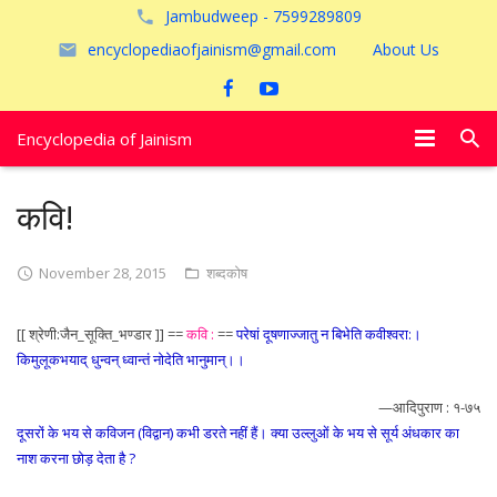
Jambudweep - 7599289809
encyclopediaofjainism@gmail.com
About Us
Encyclopedia of Jainism
विशेष आलेख
कवि!
पूजायें
November 28, 2015
शब्दकोष
जैन तीर्थ
[[ श्रेणी:जैन_सूक्ति_भण्डार ]] ==
कवि :
==
परेषां दूषणाज्जातु न बिभेति कवीश्वरा:।
अयोध्या
किमुलूकभयाद् धुन्वन् ध्वान्तं नोदेति भानुमान्।।
—आदिपुराण : १-७५
दूसरों के भय से कविजन (विद्वान) कभी डरते नहीं हैं। क्या उल्लुओं के भय से सूर्य अंधकार का
नाश करना छोड़ देता है ?