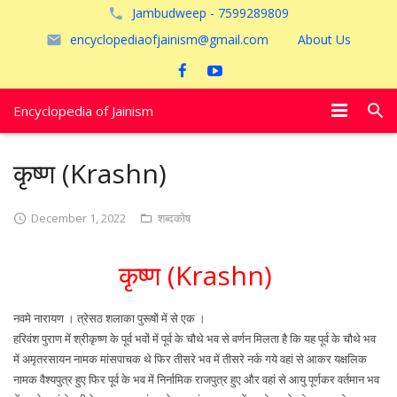
Jambudweep - 7599289809
encyclopediaofjainism@gmail.com
About Us
Encyclopedia of Jainism
विशेष आलेख
कृष्ण (Krashn)
पूजायें
December 1, 2022
शब्दकोष
जैन तीर्थ
कृष्ण (Krashn)
अयोध्या
नवमे नारायण । त्रेसठ शलाका पुरूषों में से एक ।
हरिवंश पुराण में श्रीकृष्ण के पूर्व भवों में पूर्व के चौथे भव से वर्णन मिलता है कि यह पूर्व के चौथे भव
में अमृतरसायन नामक मांसपाचक थे फिर तीसरे भव में तीसरे नर्क गये वहां से आकर यक्षलिक
नामक वैश्यपुत्र हुए फिर पूर्व के भव में निर्नामिक राजपुत्र हुए और वहां से आयु पूर्णकर वर्तमान भव