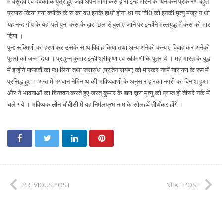
में वसुदेव एवं देवकी के पुत्र हुए जहां अपने मामा कंस द्वारा इन्हें मारने का येन केन प्रकारेण बहुत
प्रयास किया गया क्योंकि कं स का वध इनके हाथों होना था पर विधि को इनकी मृत्यु मंजूर न थी
यह नन्द गोप के यहां पले पुन: कंस के द्वारा छल से बुलाए जाने पर इन्होंने मल्लयुद्ध में कंस को मार
दिया ।
पुन: रूक्मिणी का हरण कर उसके साथ विवाह किया तथा अन्य अनेकों कन्याएं विवाह कर अनेंको
पुत्रो को जन्म दिया । प्रद्युम्न कुमार इन्हीं श्रीकृष्ण एवं रूक्मिणी के पुत्र थे । महाभारत के युद्ध
में इन्होने पाण्डवों का पक्ष लिया तथा जरासंध (प्रतिनारायण) को मारकर नवमें नारायण के रूप में
प्रसिद्ध हुए । अन्त में भगवान नेमिनाथ की भविष्यवाणी के अनुसार द्वारका नगरी का विनाश हुआ
और ये भावनाओं का चिन्तवन करते हुए जरत् कुमार के बाण द्वारा मृत्यु को प्राप्त हो तीसरे नर्क में
चले गये । भविष्यकालीन चौबीसी में यह निर्मलप्रभ नाम के सोलहवें तीर्थंकर होंगे ।
PREVIOUS POST
NEXT POST