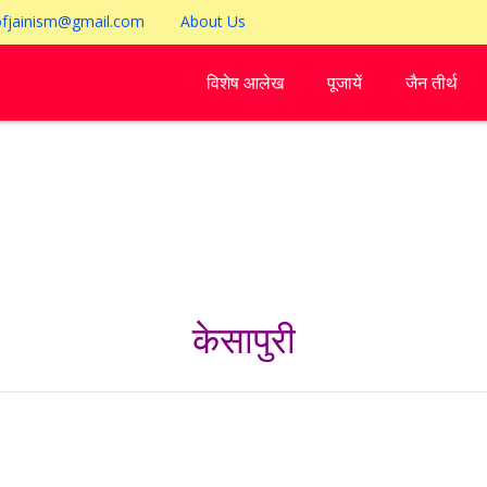
ofjainism@gmail.com
About Us
विशेष आलेख
पूजायें
जैन तीर्थ
केसापुरी