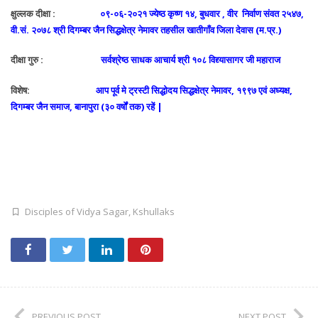
क्षुल्लक दीक्षा :
०९-०६-२०२१ ज्येष्ठ कृष्ण १४, बुधवार , वीर निर्वाण संवत २५४७,
वी.सं. २०७८ श्री दिगम्बर जैन सिद्धक्षेत्र नेमावर तहसील खातीगाँव जिला देवास (म.प्र.)
दीक्षा गुरु :
सर्वश्रेष्ठ साधक आचार्य श्री १०८ विद्द्यासागर जी महाराज
विशेष:
आप पूर्व मे ट्रस्टी सिद्धोदय सिद्धक्षेत्र नेमावर, १९९७ एवं अध्यक्ष,
दिगम्बर जैन समाज, बानापुरा (३० वर्षों तक) रहें |
Disciples of Vidya Sagar
,
Kshullaks
PREVIOUS POST
NEXT POST