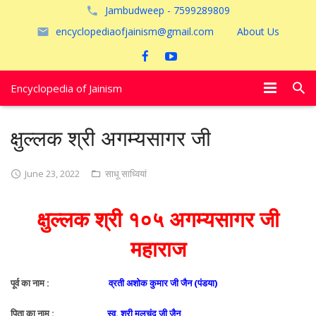
Jambudweep - 7599289809
encyclopediaofjainism@gmail.com
About Us
Encyclopedia of Jainism
विशेष आलेख
क्षुल्लक श्री अगम्यसागर जी
पूजायें
June 23, 2022
साधू साध्वियां
जैन तीर्थ
क्षुल्लक श्री १०५ अगम्यसागर जी
अयोध्या
महाराज
पूर्व का नाम :
व्रती अशोक कुमार जी जैन (पंडया)
पिता का नाम :
स्व.
श्री मूलचंद जी जैन