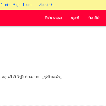
ofjainism@gmail.com
About Us
विशेष आलेख
पूजायें
जैन तीर्थ
र्ती की विभूति ‘शंख’का नाम ।[[श्रेणी:शब्दकोष]]