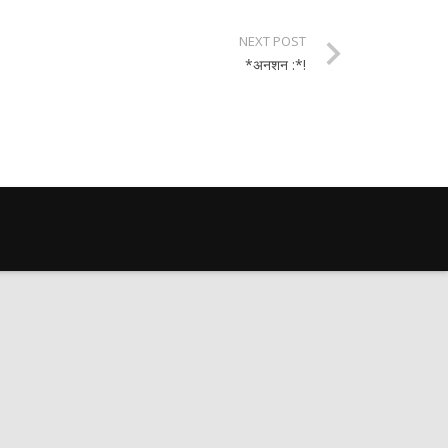
NEXT POST
*अनशन :*!