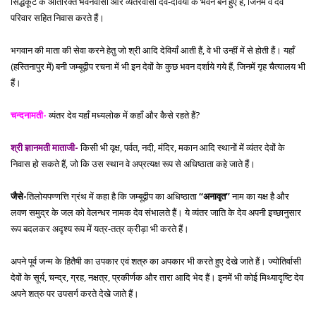
सिद्धकूट के अतिरिक्त भवनवासी और व्यंतरवासी देव-देवियों के भवन बने हुए हैं, जिनमें वे देव
परिवार सहित निवास करते हैं।
भगवान की माता की सेवा करने हेतु जो श्री आदि देवियाँ आती हैं, वे भी उन्हीं में से होती हैं। यहाँ
(हस्तिनापुर में) बनी जम्बूद्वीप रचना में भी इन देवों के कुछ भवन दर्शाये गये हैं, जिनमें गृह चैत्यालय भी
हैं।
चन्दनामती-
व्यंतर देव यहाँ मध्यलोक में कहाँ और कैसे रहते हैं?
श्री ज्ञानमती माताजी-
किसी भी वृक्ष, पर्वत, नदी, मंदिर, मकान आदि स्थानों में व्यंतर देवों के
निवास हो सकते हैं, जो कि उस स्थान वे अप्रत्यक्ष रूप से अधिष्ठाता कहे जाते हैं।
जैसे-
तिलोयपण्णत्ति ग्रंथ में कहा है कि जम्बूद्वीप का अधिष्ठाता
‘‘अनावृत’’
नाम का यक्ष है और
लवण समुद्र के जल को वेलन्धर नामक देव संभालते हैं। ये व्यंतर जाति के देव अपनी इच्छानुसार
रूप बदलकर अदृश्य रूप में यत्र-तत्र क्रीड़ा भी करते हैं।
अपने पूर्व जन्म के हितैषी का उपकार एवं शत्रु का अपकार भी करते हुए देखे जाते हैं। ज्योतिर्वासी
देवों के सूर्य, चन्द्र, ग्रह, नक्षत्र, प्रकीर्णक और तारा आदि भेद हैं। इनमें भी कोई मिथ्यादृष्टि देव
अपने शत्रु पर उपसर्ग करते देखे जाते हैं।