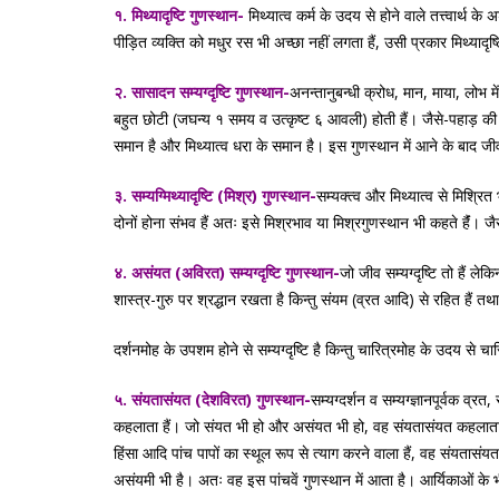
१. मिथ्यादृष्टि गुणस्थान-
मिथ्यात्व कर्म के उदय से होने वाले तत्त्वार्थ के
पीड़ित व्यक्ति को मधुर रस भी अच्छा नहीं लगता हैं, उसी प्रकार मिथ्यादृष्टि
२. सासादन सम्यग्दृष्टि गुणस्थान-
अनन्तानुबन्धी क्रोध, मान, माया, लोभ
बहुत छोटी (जघन्य १ समय व उत्कृष्ट ६ आवली) होती हैं। जैसे-पहाड़ क
समान है और मिथ्यात्व धरा के समान है। इस गुणस्थान में आने के बाद जीव
३. सम्यग्मिथ्यादृष्टि (मिश्र) गुणस्थान-
सम्यक्त्व और मिथ्यात्व से मिश्रित 
दोनों होना संभव हैं अतः इसे मिश्रभाव या मिश्रगुणस्थान भी कहते हैंं। जैसे
४. असंयत (अविरत) सम्यग्दृष्टि गुणस्थान-
जो जीव सम्यग्दृष्टि तो हैं लेक
शास्त्र-गुरु पर श्रद्धान रखता है किन्तु संयम (व्रत आदि) से रहित हैं तथा
दर्शनमोह के उपशम होने से सम्यग्दृष्टि है किन्तु चारित्रमोह के उदय से 
५. संयतासंयत (देशविरत) गुणस्थान-
सम्यग्दर्शन व सम्यग्ज्ञानपूर्वक 
कहलाता हैं। जो संयत भी हो और असंयत भी हो, वह संयतासंयत कहलाता है
हिंसा आदि पांच पापों का स्थूल रूप से त्याग करने वाला हैं, वह संयतासंयत 
असंयमी भी है। अतः वह इस पांचवें गुणस्थान में आता है। आर्यिकाओं के भ