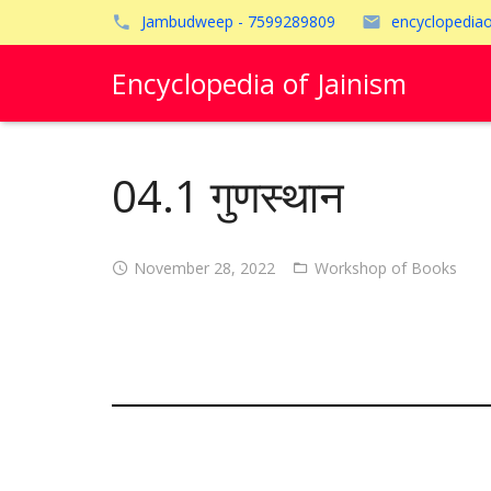
Jambudweep - 7599289809
encyclopedia
Encyclopedia of Jainism
04.1 गुणस्थान
November 28, 2022
Workshop of Books