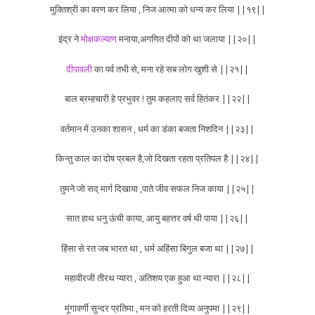
मुक्तिश्री का वरण कर लिया , निज आत्मा को धन्य कर लिया ||१९||
इंद्र ने
मोक्षकल्याण
मनाया,अगणित दीपों को था जलाया ||२०||
दीपावली
का पर्व तभी से, मना रहे सब लोग खुशी से ||२१||
बाल ब्रम्हचारी हे प्रभुवर ! तुम कहलाए सर्व हितंकर ||२२||
वर्तमान में उनका शासन , धर्म का डंका बजता निशदिन ||२३||
किन्तु काल का दोष प्रबल है,जो दिखता रहता प्रतिपल है ||२४||
तुमने जो सद् मार्ग दिखाया ,पाते जीव सफल निज काया ||२५||
सात हाथ धनु ऊंची काया, आयु बहत्तर वर्ष थी पाया ||२६||
हिंसा से रत जब भारत था , धर्म अहिंसा बिगुल बजा था ||२७||
महावीरजी तीरथ प्यारा , अतिशय एक हुआ था न्यारा ||२८||
मूंगावर्णी सुन्दर प्रतिमा , मन को हरती दिव्य अनुपमा ||२९||