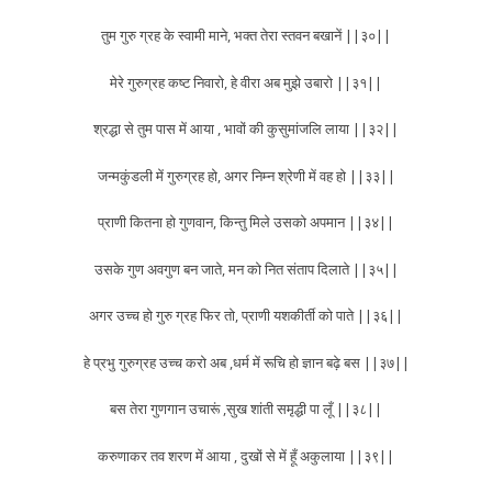
तुम गुरु ग्रह के स्वामी माने, भक्त तेरा स्तवन बखानें ||३०||
मेरे गुरुग्रह कष्ट निवारो, हे वीरा अब मुझे उबारो ||३१||
श्रद्धा से तुम पास में आया , भावों की कुसुमांजलि लाया ||३२||
जन्मकुंडली में गुरुग्रह हो, अगर निम्न श्रेणी में वह हो ||३३||
प्राणी कितना हो गुणवान, किन्तु मिले उसको अपमान ||३४||
उसके गुण अवगुण बन जाते, मन को नित संताप दिलाते ||३५||
अगर उच्च हो गुरु ग्रह फिर तो, प्राणी यशकीर्ती को पाते ||३६||
हे प्रभु गुरुग्रह उच्च करो अब ,धर्म में रूचि हो ज्ञान बढ़े बस ||३७||
बस तेरा गुणगान उचारूं ,सुख शांती समृद्धी पा लूँ ||३८||
करुणाकर तव शरण में आया , दुखों से में हूँ अकुलाया ||३९||