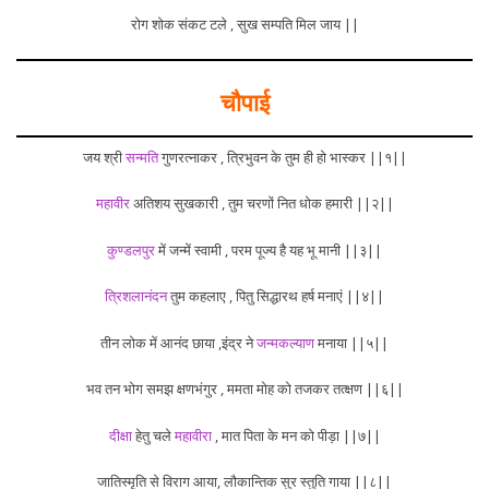
रोग शोक संकट टले , सुख सम्पति मिल जाय ||
चौपाई
जय श्री
सन्मति
गुणरत्नाकर , त्रिभुवन के तुम ही हो भास्कर ||१||
महावीर
अतिशय सुखकारी , तुम चरणों नित धोक हमारी ||२||
कुण्डलपुर
में जन्में स्वामी , परम पूज्य है यह भू मानी ||३||
त्रिशलानंदन
तुम कहलाए , पितु सिद्धारथ हर्ष मनाएं ||४||
तीन लोक में आनंद छाया ,इंद्र ने
जन्मकल्याण
मनाया ||५||
भव तन भोग समझ क्षणभंगुर , ममता मोह को तजकर तत्क्षण ||६||
दीक्षा
हेतु चले
महावीरा
, मात पिता के मन को पीड़ा ||७||
जातिस्मृति से विराग आया, लौकान्तिक सुर स्तुति गाया ||८||