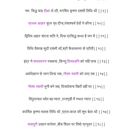
नमः सिद्ध कह
दीक्षा
ले ली, मगशिर कृष्णा दशमी तिथि थी ||९||
प्रथम आहार
कूल नृप दीना,पंचाश्चर्य देवों ने कीना ||१०||
द्वितिय अहार चंदना सति ने, दिया प्रसिद्ध कथा है जग में ||११||
तिथि वैशाख सुदी दशमी थी,श्री कैवल्यरमा से प्रीती||१२||
इंद्र ने
समवसरण
रचवाया ,किन्तु
दिव्यध्वनि
को नहिं पाया ||१३||
अवधिज्ञान से जान लिया जब ,
गौतम स्वामी
को लाए तब ||१४||
गौतम स्वामी
मुनी बने जब, दिव्यदेशना खिरी वहीं पर ||१५||
विपुलाचल पर्वत वह प्यारा ,राजगृही में स्थल न्यारा ||१६||
कार्तिक कृष्णा मावस तिथि थी ,प्रातःकाल की शुभ बेला थी ||१७||
पावापुरी
उद्यान सरोवर ,बीच शिला पर तिष्ठे प्रभुवर ||१८||