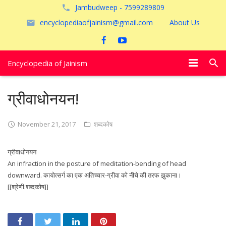
Jambudweep - 7599289809
encyclopediaofjainism@gmail.com
About Us
Encyclopedia of Jainism
विशेष आलेख
ग्रीवाधोनयन!
पूजायें
November 21, 2017
शब्दकोष
जैन तीर्थ
ग्रीवाधोनयन
अयोध्या
An infraction in the posture of meditation-bending of head
downward. कायोत्सर्ग का एक अतिच्चार-ग्रीवा को नीचे की तरफ झुकाना।
[[श्रेणी:शब्दकोष]]