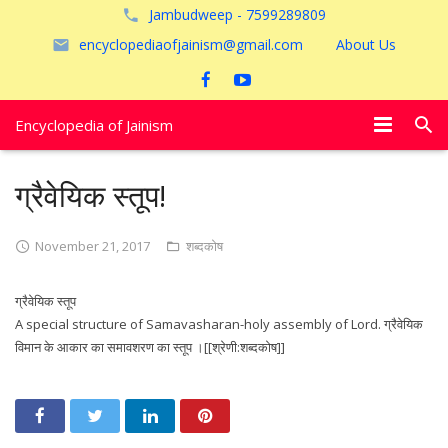
Jambudweep - 7599289809
encyclopediaofjainism@gmail.com
About Us
Encyclopedia of Jainism
विशेष आलेख
ग्रैवेयिक स्तूप!
पूजायें
November 21, 2017
शब्दकोष
जैन तीर्थ
ग्रैवेयिक स्तूप
अयोध्या
A special structure of Samavasharan-holy assembly of Lord. ग्रैवेयिक
विमान के आकार का समावशरण का स्तूप ।[[श्रेणी:शब्दकोष]]