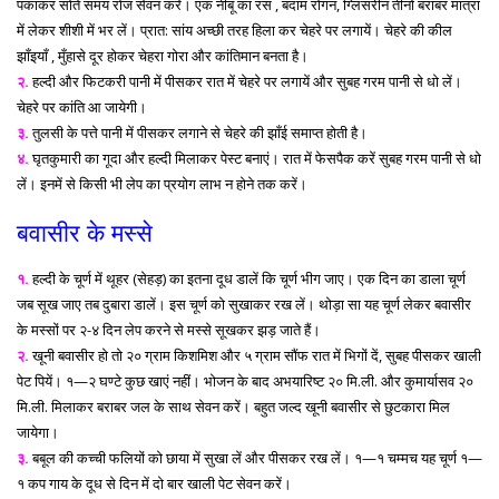
पकाकर सोते समय रोज सेवन करें। एक नींबू का रस , बदाम रोगन, ग्लिसरीन तीनों बराबर मात्रा
में लेकर शीशी में भर लें। प्रात: सांय अच्छी तरह हिला कर चेहरे पर लगायें। चेहरे की कील
झाँइयाँ , मुँहासे दूर होकर चेहरा गोरा और कांतिमान बनता है।
२.
हल्दी और फिटकरी पानी में पीसकर रात में चेहरे पर लगायें और सुबह गरम पानी से धो लें।
चेहरे पर कांति आ जायेगी।
३.
तुलसी के पत्ते पानी में पीसकर लगाने से चेहरे की झाँई समाप्त होती है।
४.
घृतकुमारी का गूदा और हल्दी मिलाकर पेस्ट बनाएं। रात में फेसपैक करें सुबह गरम पानी से धो
लें। इनमें से किसी भी लेप का प्रयोग लाभ न होने तक करें।
बवासीर के मस्से
१.
हल्दी के चूर्ण में थूहर (सेहड़) का इतना दूध डालें कि चूर्ण भीग जाए। एक दिन का डाला चूर्ण
जब सूख जाए तब दुबारा डालें। इस चूर्ण को सुखाकर रख लें। थोड़ा सा यह चूर्ण लेकर बवासीर
के मस्सों पर २-४ दिन लेप करने से मस्से सूखकर झड़ जाते हैं।
२.
खूनी बवासीर हो तो २० ग्राम किशमिश और ५ ग्राम सौंफ रात में भिगों दें, सुबह पीसकर खाली
पेट पियें। १—२ घण्टे कुछ खाएं नहीं। भोजन के बाद अभयारिष्ट २० मि.ली. और कुमार्यासव २०
मि.ली. मिलाकर बराबर जल के साथ सेवन करें। बहुत जल्द खूनी बवासीर से छुटकारा मिल
जायेगा।
३.
बबूल की कच्ची फलियों को छाया में सुखा लें और पीसकर रख लें। १—१ चम्मच यह चूर्ण १—
१ कप गाय के दूध से दिन में दो बार खाली पेट सेवन करें।