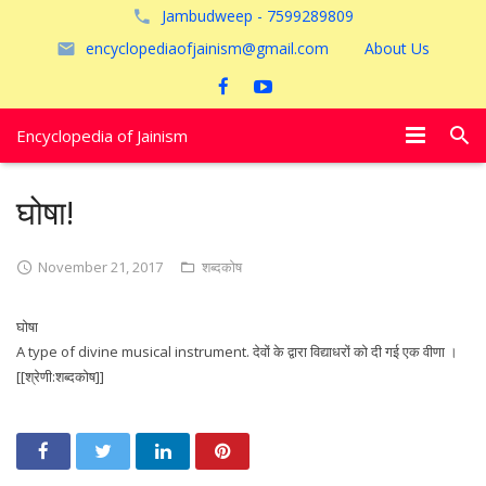
Jambudweep - 7599289809
encyclopediaofjainism@gmail.com
About Us
Encyclopedia of Jainism
विशेष आलेख
घोषा!
पूजायें
November 21, 2017
शब्दकोष
जैन तीर्थ
घोषा
अयोध्या
A type of divine musical instrument. देवों के द्वारा विद्याधरों को दी गई एक वीणा ।
[[श्रेणी:शब्दकोष]]