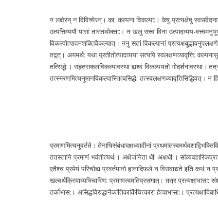
न लक्षेरन् न विविच्येरन्। का: कल्पना विकल्पा:। केषु प्रत्यक्षेषु स्वसंवेद
उत्पत्तिव्ययौ यासां तास्तथोक्ता:। न खलु सत्त्वं विना उत्पादव्यय-वत्त्वमनुभ
विकल्पोत्पादनशक्तिवैकल्यात्। ननु सतां विकल्पानां प्रत्यक्षबुद्धावनुपलक्
तद्वत्। अयमर्थ: यथा प्रतीतोत्पादव्यया सत्यपि स्वलक्षणव्यावृत्ति: कल्पनासु 
तत्सिद्धे:। संहृतसकलविकल्पावस्था ह्यश्वं विकल्पयतो गोदर्शनावस्था। तत्रा
तत्स्मरणमित्यनुमानविकल्पास्तित्वसिद्धे: तत्स्वलक्षणव्यावृत्तिसिद्धिवत्। 
प्रमाणमित्यनुवर्तते। तेनाभिसंबंधादक्षध्यादीनां प्रथमांतत्त्वमर्थवशाद्विभ
ततस्तानि प्रमाणं भवंतीत्यर्थ:। अक्षैर्जनिता धी: अक्षधी:। सांव्यवहारिकप्
एतैश्च प्रमेयं परिच्छेद्य प्रवर्तमानो हानादिफले न विसंवाद्यते इति कथं न प
खल्वर्थक्रियाव्यभिचारिण: प्रमाणत्वमतिप्रसंगात्। तत्र प्रत्यक्षाभासा: सं
तर्काभास:। असिद्धविरुद्धानैकांतिकाकिंचित्कारा हेत्वाभासा:। प्रत्यक्षादि