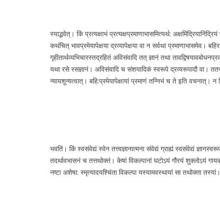
स्याद्भवेत्। किं प्रत्यक्षाभं प्रत्यक्षप्रमाणाभासमित्यर्थ: अक्षमिंद्रियानिंद्
कथंचित् भावप्रमेयापेक्षया द्रव्यापेक्षया वा न सर्वथा प्रमाणाभासमेव। बहि
गृहीतार्थव्यभिचारस्तद्रहितं अविसंवादि तत् ज्ञानं तथा तावद्विषयावबोधनप्रका
यथा रसे रसज्ञानं। अविसंवादि च संशयादिकं स्वरूपे द्रव्यरूपादौ वा। तत
न्यायशून्यत्वात्। बहि:प्रमेयापेक्षायां प्रमाणं तन्निभं च ते इति वचनात्। न 
भवतिं। किं स्वसंवेद्यं स्वेन तत्त्वज्ञानात्मना संवेद्यं ग्राह्यं स्वसंवेद्यं
तदर्थावभासनं च तत्तथोक्तं। केषां विकल्पानां घटोऽयं गौरयं शुक्लोऽयं ग
नष्टा अशेषा: स्मृत्यादयश्चिंता विकल्पा यस्यामवस्थायां सा तथोक्ता तस्यां। 