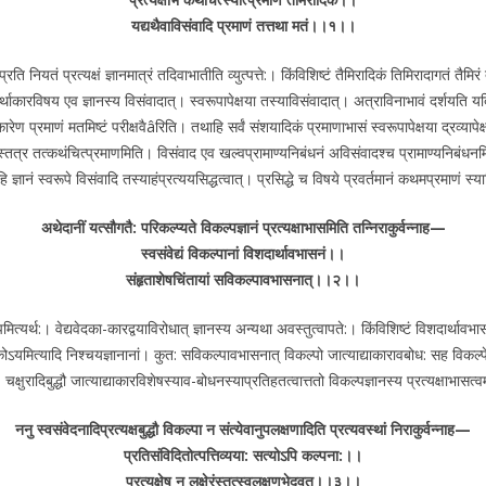
यद्यथैवाविसंवादि प्रमाणं तत्तथा मतं।।१।।
रियं प्रति नियतं प्रत्यक्षं ज्ञानमात्रं तदिवाभातीति व्युत्पत्ते:। किंविशिष्टं तैमिरादिकं तिमिरादागतं 
रर्थाकारविषय एव ज्ञानस्य विसंवादात्। स्वरूपापेक्षया तस्याविसंवादात्। अत्राविनाभावं दर्शयति यद
रेण प्रमाणं मतमिष्टं परीक्षवैâरिति। तथाहि सर्वं संशयादिकं प्रमाणाभासं स्वरूपापेक्षया द्रव्यापेक्
स्तत्र तत्कथंचित्प्रमाणमिति। विसंवाद एव खल्वप्रामाण्यनिबंधनं अविसंवादश्च प्रामाण्यनिबंधन
हि ज्ञानं स्वरूपे विसंवादि तस्याहंप्रत्ययसिद्धत्वात्। प्रसिद्धे च विषये प्रवर्तमानं कथमप्रमाणं स
अथेदानीं यत्सौगतै: परिकल्प्यते विकल्पज्ञानं प्रत्यक्षाभासमिति तन्निराकुर्वन्नाह—
स्वसंवेद्यं विकल्पानां विशदार्थावभासनं।।
संहृताशेषचिंतायां सविकल्पावभासनात्।।२।।
 ज्ञानस्वरूपमित्यर्थ:। वेद्यवेदका-कारद्वयाविरोधात् ज्ञानस्य अन्यथा अवस्तुत्वापते:। किंविशिष्टं विश
ायकोऽयमित्यादि निश्चयज्ञानानां। कुत: सविकल्पावभासनात् विकल्पो जात्याद्याकारावबोध: सह विकल्
चक्षुरादिबुद्धौ जात्याद्याकारविशेषस्याव-बोधनस्याप्रतिहतत्वात्ततो विकल्पज्ञानस्य प्रत्यक्षाभासत्
ननु स्वसंवेदनादिप्रत्यक्षबुद्धौ विकल्पा न संत्येवानुपलक्षणादिति प्रत्यवस्थां निराकुर्वन्नाह—
प्रतिसंविदितोत्पत्तिव्यया: सत्योऽपि कल्पना:।।
प्रत्यक्षेषु न लक्षेरंस्तत्स्वलक्षणभेदवत्।।३।।