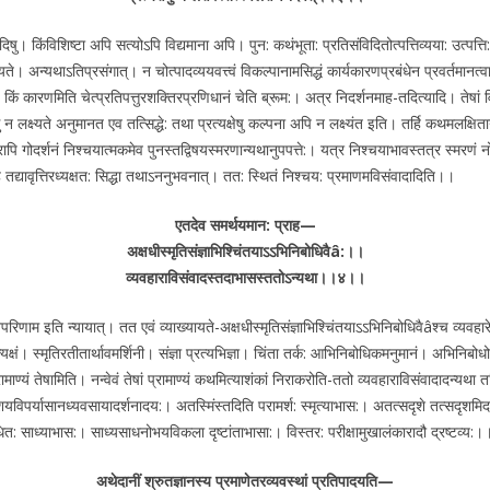
नादिषु। किंविशिष्टा अपि सत्योऽपि विद्यमाना अपि। पुन: कथंभूता: प्रतिसंविदितोत्पत्तिव्यया: उत्पत
ूयते। अन्यथाऽतिप्रसंगात्। न चोत्पादव्ययवत्त्वं विकल्पानामसिद्धं कार्यकारणप्रबंधेन प्रवर्तमानत्व
षणे किं कारणमिति चेत्प्रतिपत्तुरशक्तिरप्रणिधानं चेति ब्रूम:। अत्र निदर्शनमाह-तदित्यादि। तेषां 
न लक्ष्यते अनुमानत एव तत्सिद्धे: तथा प्रत्यक्षेषु कल्पना अपि न लक्ष्यंत इति। तर्हि कथमलक्षितानां
पि गोदर्शनं निश्चयात्मकमेव पुनस्तद्विषयस्मरणान्यथानुपपत्ते:। यत्र निश्चयाभावस्तत्र स्मरणं नोत
न हि तद्यावृत्तिरध्यक्षत: सिद्धा तथाऽननुभवनात्। तत: स्थितं निश्चय: प्रमाणमविसंवादादिति।।
एतदेव समर्थयमान: प्राह—
अक्षधीस्मृतिसंज्ञाभिश्चिंतयाऽऽभिनिबोधिवैâ:।।
व्यवहाराविसंवादस्तदाभासस्ततोऽन्यथा।।४।।
क्तिविपरिणाम इति न्यायात्। तत एवं व्याख्यायते-अक्षधीस्मृतिसंज्ञाभिश्चिंतयाऽऽभिनिबोधिवैâश्च व्य
रत्यक्षं। स्मृतिरतीतार्थावमर्शिनी। संज्ञा प्रत्यभिज्ञा। चिंता तर्क: आभिनिबोधिकमनुमानं। अभिनि
्रामाण्यं तेषामिति। नन्वेवं तेषां प्रामाण्यं कथमित्याशंकां निराकरोति-ततो व्यवहाराविसंवादादन्यथा
शयविपर्यासानध्यवसायादर्शनादय:। अतस्मिंस्तदिति परामर्श: स्मृत्याभास:। अतत्सदृशे तत्सदृशमिदमतस्
बाधित: साध्याभास:। साध्यसाधनोभयविकला दृष्टांताभासा:। विस्तर: परीक्षामुखालंकारादौ द्रष्टव्य:।
अथेदानीं श्रुतज्ञानस्य प्रमाणेतरव्यवस्थां प्रतिपादयति—