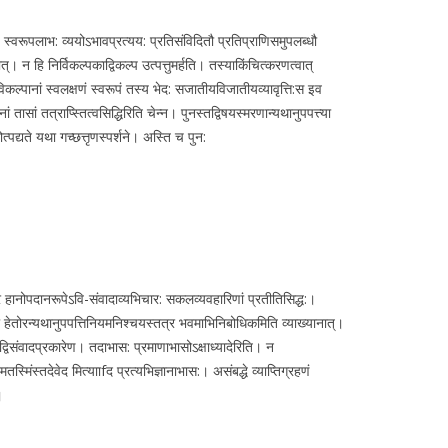
्ति: स्वरूपलाभ: व्ययोऽभावप्रत्यय: प्रतिसंविदितौ प्रतिप्राणिसमुपलब्धौ
ात्। न हि निर्विकल्पकाद्विकल्प उत्पत्तुमर्हति। तस्याकिंचित्करणत्वात्
विकल्पानां स्वलक्षणं स्वरूपं तस्य भेद: सजातीयविजातीयव्यावृत्ति:स इव
 तासां तत्राप्स्तित्वसिद्धिरिति चेन्न। पुनस्तद्विषयस्मरणान्यथानुपपत्त्या
्पद्यते यथा गच्छत्तृणस्पर्शने। अस्ति च पुन:
वहारे हानोपदानरूपेऽवि-संवादाव्यभिचार: सकलव्यवहारिणां प्रतीतिसिद्ध:।
बोधो हेतोरन्यथानुपपत्तिनियमनिश्चयस्तत्र भवमाभिनिबोधिकमिति व्याख्यानात्।
 तद्विसंवादप्रकारेण। तदाभास: प्रमाणाभासोऽक्षाध्यादेरिति। न
मिंस्तदेवेद मित्यााfद प्रत्यभिज्ञानाभास:। असंबद्धे व्याप्तिग्रहणं
।