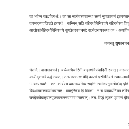
का भवेन्न काऽपीत्यर्थ:। का सा सत्येतरव्यवस्था सत्यं सुगतवचनं इतरच्चास
कस्माद्व्यवतिष्ठते इत्यर्थ:। कस्मिन् सति बहिरर्थाविनिश्चये बहिरर्थस्य वि
आप्तोक्तेर्बहिरर्थाविनिश्चये सुगतेतरवचनयो: सत्येतरव्यवस्था का ? अर्थावि
नन्वस्तु सुगतवचनस्
चेद्यदि। वागाप्तवचनं। अर्थव्यभिचारिणी बाह्यार्थविसंवादिनी स्यात्। कस्म
कार्यं दृष्टमविरुद्धं स्यात्। ततस्तत्कारणभेदि कारणं प्रतिनियतं स्वात्मला
गमयत्यशक्ते:। तत: कार्यस्य कारणव्यभिचारादलिंगत्वमित्यनुमानोच्छेद इति भा
विवक्षायास्तदव्यभिचारात्। वक्तुरिच्छा हि विवक्षा। न च बाह्यार्थनियमं 
रागद्वेषमोहाक्रांतपुरुषवचनस्यागमाभासत्वात्। तत: सिद्धं श्रुतं प्रमाणं द्वीप