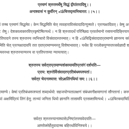
प्रमाणं श्रुतमर्थेषु सिद्धं द्वीपांतरादिषु।।
अनाश्वासं न कुर्वीरन् ×ाâचित्तद्व्यभिचारत:।।५।।
्च प्रमाणं सिद्धमेव। केन सिद्धमिति चेत् व्यवहाराविसंवादादित्युच्यते। प्रत्यक्षादिवत्। केषु अर्थेषु 
: तेषु। देशकालाकारविप्रकृष्टेष्वित्यर्थ:। न हि श्रुतादर्थं परिच्छिद्य प्रवर्तमानो रसायनादिक्रिय
िपादने तस्य श्रुतस्य व्यभिचारो विसंवादस्तस्मात्। न हि ×ाâचिद्विसंवादादप्रामाण्ये ज्ञानस्य सर्वत्
ति चेत् प्रत्यक्षादावपि तत एवाप्रामाण्यमस्तु विशेषाभावात्। यथैव हि परलोकपुण्यपापसर्वज्ञादौ श्रुत
वस्था श्रुतस्यान्यस्य वा प्रतिपत्तव्या न्यायत्वात्।
श्रुतस्य सर्वत्राप्रामाण्यशंकायामतिप्रसंगं दर्शयति—
प्राय: श्रुतेर्विसंवादात्प्रतिबंधमपश्यतां।
सर्वत्र चेदनाश्वास: सोऽक्षलिंगधियां सम:।।६।।
माण्ये। केषां प्रतिबंधमपश्यतां शब्दार्थयो: सहजयोग्यतालक्षणं संबंधमनीक्षमाणानां सौगतानां। कस
क्षमिंद्रियं लिंगं हेतु: ताभ्यां जनिता धियो ज्ञानानि तासामपि प्रसक्तमित्यर्थ:। ×ाâचित्कदाचिद्व
सर्वत्र श्रुतस्यानाश्वासेऽनिष्टांतरमावेदयति—
आप्तोक्तेर्हेतुवादाच्च बहिरर्थाविनिश्चये।।