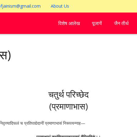
ofjainism@gmail.com
About Us
विशेष आलेख
पूजायें
जैन तीर्थ
ास)
चतुर्थ परिच्छेद
(प्रमाणाभास)
ञाननिवृत्त्यादिफलं च प्रतिपाद्येदानीं प्रमाणाभासं निरूपयन्नाह—
प्रत्यक्षाभं कथंचित्स्यात्प्रमाणं तैमिरादिकं।।