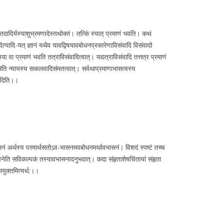
तैमिरं तदादिर्यस्याशुभ्रमणादेस्तथोक्तं। तत्किं स्यात् प्रमाणं भवति। कथं
ित्यादि-यत् ज्ञानं यथैव यावद्विषयावबोधनप्रकारेणाविसंवादि विसंवादो
षया वा प्रमाणं भवति तत्राविसंवादित्वात्। यद्यत्राविसंवादि तत्तत्र प्रमाणं
मिति न्यायस्य सकलवादिसंमतत्वात्। सर्वथाप्रमाणाभासत्वस्य
्यादिति।।
दार्थावभासनं अर्थस्य परमार्थसतोऽव-भासनमवबोधनमर्थावभासनं। विशदं स्पष्टं तच्च
पेनेति सविकल्पकं तस्यावभासनादनुभवात्। कदा संहृताशेषचिंतायां संहृता
वमयुक्तमित्यर्थ:।।