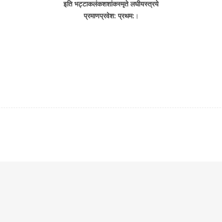
इति भट्टाकलंकशशांकस्मृते लघीयस्त्रये
प्रमाणप्रवेश: प्रथम:
।