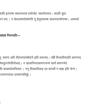
त्त्वादि इतरच्च साधनाभासं तयोर्भाव: साधनेतरता। साऽपि कुत:
र्वचनं तत:। न केवलमाप्तोक्तेरपि तु हेतुवादाच्च साधनप्रयोगाच्च। अयमर्थ:
ाशबलशंकां निरस्यति—
क्तु: सरागा अपि वीतरागवच्चेष्टंते इति वचनात्। तर्हि विजातीयादपि कारणात्
तश्चिदुत्पत्तेरविरोधात्। न खल्वनियतकारणजन्यं कार्यं कारणभेदं
 इति कथमर्थव्यभिचार:। ननु विवक्षाधिरूढ एव बागर्थो न बाह्य इति चेन्न।
तारणत्वाद-प्रामाण्यसिद्धे:।
।