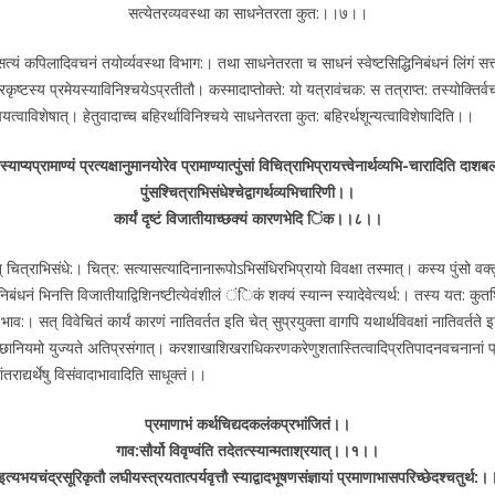
सत्येतरव्यवस्था का साधनेतरता कुत:।।७।।
त्यं कपिलादिवचनं तयोर्व्यवस्था विभाग:। तथा साधनेतरता च साधनं स्वेष्टसिद्धिनिबंधनं लिंगं स
प्रकृष्टस्य प्रमेयस्याविनिश्चयेऽप्रतीतौ। कस्मादाप्तोक्ते: यो यत्रावंचक: स तत्राप्त: तस्योक्ति
षयत्वाविशेषात्। हेतुवादाच्च बहिरर्थाविनिश्चये साधनेतरता कुत: बहिरर्थशून्यत्वाविशेषादिति।।
याप्यप्रामाण्यं प्रत्यक्षानुमानयोरेव प्रामाण्यात्पुंसां विचित्राभिप्रायत्त्वेनार्थव्यभि-चारादिति द
पुंसश्चित्राभिसंधेश्चेद्वागर्थव्यभिचारिणी।।
कार्यं दृष्टं विजातीयाच्छक्यं कारणभेदि िंक।।८।।
ात् चित्राभिसंधे:। चित्र: सत्यासत्यादिनानारूपोऽभिसंधिरभिप्रायो विवक्षा तस्मात्। कस्य पुंसो व
भनिबंधनं भिनत्ति विजातीयाद्विशिनष्टीत्येवंशीलं ंिकं शक्यं स्यान्न स्यादेवेत्यर्थ:। तस्य यत: कु
व:। सत् विवेचितं कार्यं कारणं नातिवर्तत इति चेत् सुप्रयुक्ता वागपि यथार्थविवक्षां नातिवर्तते
तदिच्छानियमो युज्यते अतिप्रसंगात्। करशाखाशिखराधिकरणकरेणुशतास्तित्वादिप्रतिपादनवचनानां प्र
ांतराद्यर्थेषु विसंवादाभावादिति साधूक्तं।।
प्रमाणाभं कर्थचिद्यदकलंकप्रभांजितं।।
गाव:सौर्यो विवृण्वंति तदेतत्स्यान्मताश्रयात्।।१।।
इत्यभयचंद्रसूरिकृतौ लघीयस्त्रयतात्पर्यवृत्तौ स्याद्वादभूषणसंज्ञायां प्रमाणाभासपरिच्छेदश्चतुर्थ:।