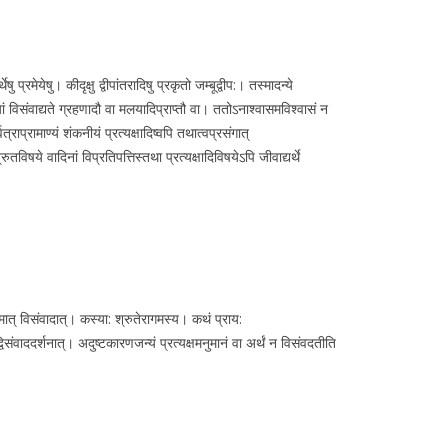
प्रमेयेषु। कीदृक्षु द्वीपांतरादिषु प्रकृतो जम्बूद्वीप:। तस्मादन्ये
ायां विसंवाद्यते ग्रहणादौ वा मलयादिप्राप्तौ वा। ततोऽनाश्वासमविश्वासं न
राप्रामाण्यं शंकनीयं प्रत्यक्षादिष्वपि तथात्वप्रसंगात्
विषये वादिनां विप्रतिपत्तिस्तथा प्रत्यक्षादिविषयेऽपि जीवाद्यर्थे
्मात् विसंवादात्। कस्या: श्रुतेरागमस्य। कथं प्राय:
िसंवाददर्शनात्। अदुष्टकारणजन्यं प्रत्यक्षमनुमानं वा अर्थं न विसंवदतीति