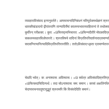
व्यवहाराविसंवाद इत्यनुवर्तते। आप्तवचनादिनिबंधनं मतिपूर्वकमर्थज्ञानं श्रुतं तच
धातकीखंडादयो द्वीपांतराणि तान्यादिर्येषां कालस्वभावव्यवहितानां ते तथोक्ता
कुर्वीरन् परीक्षका:। कुत: ×ाâचित्तद्व्यभिचारत: ×ाâचिन्नदीतीरे मोदकादिप्रत
सकलव्यवहारविलोपापत्ते:। श्रुतविषये वादिनां विप्रतिपत्तिदर्शनादप्रामाण्यमि
सदसन्नित्यानित्यादिविप्रतिपत्तिरस्तीति। ततोऽविसंवाद१कृता प्रामाण्येतरव्य
चेद्यदि भवेत्। क: अनाश्वास: अविश्वास:। ×ाâ सर्वत्र अविसंवादिश्रुतिप्रा
×ाâचित्कदाचिदित्यर्थ:। तदा सोऽनाश्वास: सम: समान:। कासां अक्षलिंगधियां अ
चेदाप्तवचनाददुष्टादुद्भूतं श्रुतमपि किं विसंवदेदिति समानं।