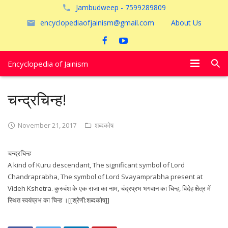
Jambudweep - 7599289809
encyclopediaofjainism@gmail.com
About Us
Encyclopedia of Jainism
विशेष आलेख
चन्द्रचिन्ह!
पूजायें
November 21, 2017
शब्दकोष
जैन तीर्थ
चन्द्रचिन्ह
अयोध्या
A kind of Kuru descendant, The significant symbol of Lord
Chandraprabha, The symbol of Lord Svayamprabha present at
Videh Kshetra. कुरुवंश के एक राजा का नाम, चंद्रप्रभ भगवान का चिन्ह, विदेह क्षेत्र में
स्थित स्वयंप्रभ का चिन्ह ।[[श्रेणी:शब्दकोष]]