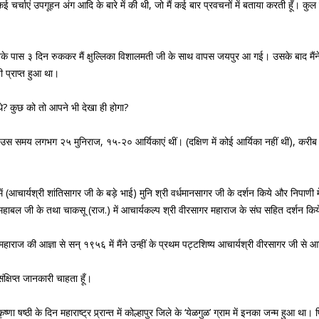
चर्चाएं उपगूहन अंग आदि के बारे में की थी, जो मैं कई बार प्रवचनों में बताया करती हूँ। क
 उनके पास ३ दिन रुककर मैं क्षुल्लिका विशालमती जी के साथ वापस जयपुर आ गई। उसके बाद मैंने 
भी प्राप्त हुआ था।
े? कुछ को तो आपने भी देखा ही होगा?
श में उस समय लगभग २५ मुनिराज, १५-२० आर्यिकाएं थीं। (दक्षिण में कोई आर्यिका नहीं थीं), करीब
ें (आचार्यश्री शांतिसागर जी के बड़े भाई) मुनि श्री वर्धमानसागर जी के दर्शन किये और निपाणी मे
ि श्री महाबल जी के तथा चाकसू (राज.) में आचार्यकल्प श्री वीरसागर महाराज के संघ सहित दर्शन कि
 महाराज की आज्ञा से सन् १९५६ में मैंने उन्हीं के प्रथम पट्टशिष्य आचार्यश्री वीरसागर जी से आर्य
संक्षिप्त जानकारी चाहता हूँ।
 कृष्णा षष्ठी के दिन महाराष्ट्र प्र्रान्त में कोल्हापुर जिले के ‘येळगुळ’ ग्राम में इनका जन्म ह