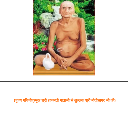
(पूज्य गणिनीप्रमुख श्री ज्ञानमती माताजी से क्षुल्लक श्री मोतीसागर जी की)