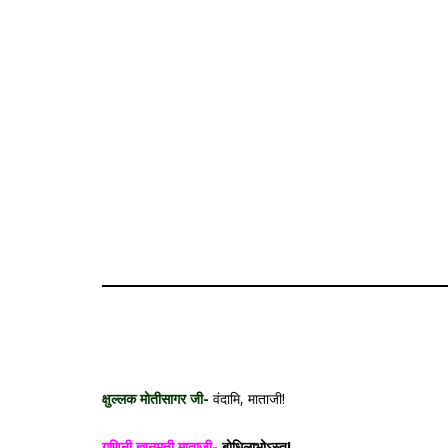
क्षुल्लक मोतीसागर जी-
वंदामि, माताजी!
गणिनी ज्ञानमती माता
जी-
बोधिलाभोऽस्तु!