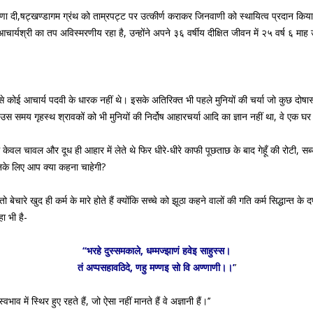
ा दी,षट्खण्डागम ग्रंथ को ताम्रपट्ट पर उत्कीर्ण कराकर जिनवाणी को स्थायित्व प्रदान किया एवं 
आचार्यश्री का तप अविस्मरणीय रहा है, उन्होंने अपने ३६ वर्षीय दीक्षित जीवन में २५ वर्ष ६ माह
 से कोई आचार्य पदवी के धारक नहीं थे। इसके अतिरिक्त भी पहले मुनियों की चर्या जो कुछ दोषास
उस समय गृहस्थ श्रावकों को भी मुनियों की निर्दोष आहारचर्या आदि का ज्ञान नहीं था, वे एक घर
ंभ में केवल चावल और दूध ही आहार में लेते थे फिर धीरे-धीरे काफी पूछताछ के बाद गेहूँ की रोटी,
 उनके लिए आप क्या कहना चाहेगी?
तो बेचारे खुद ही कर्म के मारे होते हैं क्योंकि सच्चे को झूठा कहने वालों की गति कर्म सिद्धान्त के 
ा भी है-
‘‘भरहे दुस्समकाले, धम्मज्झाणं हवेइ साहुस्स।
तं अप्पसहावठिदे, णहु मण्णइ सो वि अण्णाणी।।’
’
भाव में स्थिर हुए रहते हैं, जो ऐसा नहीं मानते हैं वे अज्ञानी हैं।’’