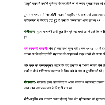
‘‘उत्तूर’’ ग्राम में उन्होंने मुनिश्री देवेन्द्रकीर्ति जी से ज्येष्ठ शुक्ला त
पुन: सन् १९२४ में
‘‘समडोली’’
ग्राम में चतुर्विध संघ द्वारा उन्हें आचार
यतिपरम्परा में निरन्तर वृद्धि हुई है उसी के फलस्वरूप आज लगभग ११०० स
मोतीसागर-
पूज्य माताजी! अभी कुछ दिन पूर्व नई चर्चा सामने आई कि शांति
है?
श्री ज्ञानमती माताजी-
मैंने तो ऐसा कभी सुना नहीं। सन् १९५४-५५ में दक्षिण
बताया था कि देवेन्द्रकीर्ति महाराज की आहारचर्या मात्र थोड़ी सी सदोष थ
और उधर की परम्परानुसार आहार के बाद श्रावक से दक्षिणा स्वरूप पैसे ले
बाकी न तो वे शांतिसागर महाराज के शिष्य बने थे और न पुनर्दीक्षा ली थी
मोतीसागर-
माताजी! पूज्य आचार्यश्री ने अपने जीवन में व्यक्तिगत तपस्य
साथ-साथ समाजकल्याण के लिए ही बना था।
जैसे-
चतुर्विध संघ बनाकर अनेक दीक्षाएं देकर जैन मुनिपरम्परा को पुनरुज