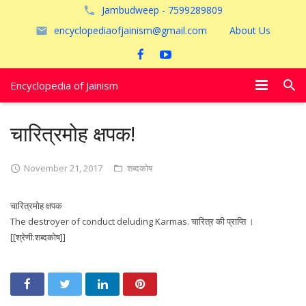
Jambudweep - 7599289809
encyclopediaofjainism@gmail.com
About Us
Encyclopedia of Jainism
विशेष आलेख
चारित्रमोह क्षपक!
पूजायें
November 21, 2017
शब्दकोष
जैन तीर्थ
चारित्रमोह क्षपक
अयोध्या
The destroyer of conduct deluding Karmas. चारित्र की प्राप्ति ।
[[श्रेणी:शब्दकोष]]