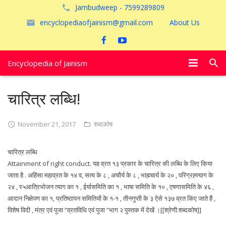
Jambudweep - 7599289809
encyclopediaofjainism@gmail.com
About Us
Encyclopedia of Jainism
विशेष आलेख
चारित्र लब्धि!
पूजायें
November 21, 2017
शब्दकोष
जैन तीर्थ
चारित्र लब्धि
अयोध्या
Attainment of right conduct. यह व्रत १३ प्रकार के चारित्र की लब्धि के लिए किया
जाता है . अहिंसा महाव्रत के १४ व, सत्य के ८ , अचौर्य के ८ , भाह्म्चार्य के २० , परिग्रह्त्याग के
२४ , र५आत्रिभोजन त्याग का १ , ईर्यासमिति का १ , भाषा समिति के १० , एषणासमिति के ४६ ,
आदान निक्षेपण का १, प्रतिष्ठापन समितियों के १-१ , तीनगुप्ती के ३ ऐसे १३७ व्रत किए जाते हैं ,
विशेष विदी , मंत्र एवं पूजा “व्रतविधि एवं पूजा “भाग २ पुस्तक में देखें ।[[श्रेणी:शब्दकोष]]