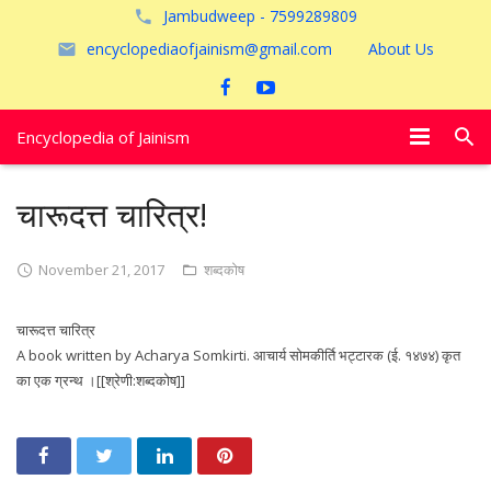
Jambudweep - 7599289809
encyclopediaofjainism@gmail.com
About Us
Encyclopedia of Jainism
विशेष आलेख
चारूदत्त चारित्र!
पूजायें
November 21, 2017
शब्दकोष
जैन तीर्थ
चारूदत्त चारित्र
अयोध्या
A book written by Acharya Somkirti. आचार्य सोमकीर्ति भट्टारक (ई. १४७४) कृत
का एक ग्रन्थ ।[[श्रेणी:शब्दकोष]]