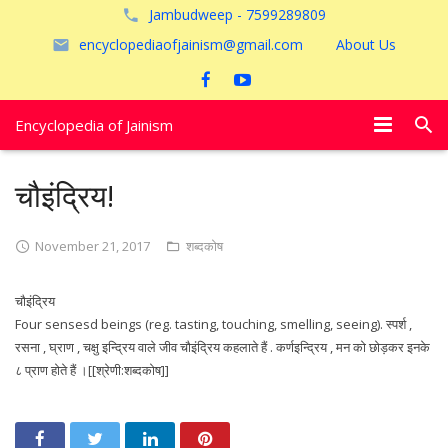
Jambudweep - 7599289809
encyclopediaofjainism@gmail.com
About Us
Encyclopedia of Jainism
विशेष आलेख
चौइंद्रिय!
पूजायें
November 21, 2017
शब्दकोष
जैन तीर्थ
चौइंद्रिय
अयोध्या
Four sensesd beings (reg. tasting, touching, smelling, seeing). स्पर्श ,
रसना , घ्राण , चक्षु इन्द्रिय वाले जीव चौइंद्रिय कहलाते हैं . कर्णइन्द्रिय , मन को छोड़कर इनके
८ प्राण होते हैं ।[[श्रेणी:शब्दकोष]]