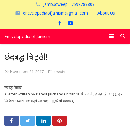
Jambudweep - 7599289809
encyclopediaofjainism@gmail.com
About Us
Encyclopedia of Jainism
विशेष आलेख
छंदबद्ध चिट्ठी!
पूजायें
November 21, 2017
शब्दकोष
जैन तीर्थ
छंदबद्ध चिट्ठी
अयोध्या
A letter written by Pandit Jaichand Chhabra. पं. जयचंद छाबड़ा (ई. १८३३) द्वारा
लिखित अध्यात्म रहस्यपूर्ण एक पत्र ।[[श्रेणी:शब्दकोष]]