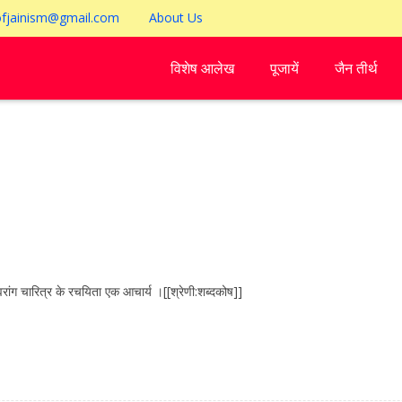
ofjainism@gmail.com
About Us
विशेष आलेख
पूजायें
जैन तीर्थ
चारित्र के रचयिता एक आचार्य ।[[श्रेणी:शब्दकोष]]