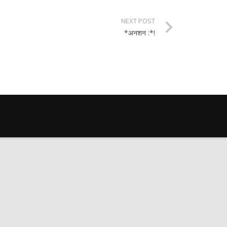
NEXT POST
*अनशन :*!