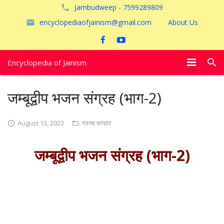
Jambudweep - 7599289809
encyclopediaofjainism@gmail.com
About Us
Encyclopedia of Jainism
विशेष आलेख
जम्बूद्वीप भजन संग्रह (भाग-2)
पूजायें
August 13, 2023
ग्रन्थ भण्डार
जैन तीर्थ
जम्बूद्वीप भजन संग्रह (भाग-2)
अयोध्या