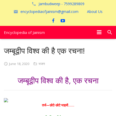
Jambudweep - 7599289809
encyclopediaofjainism@gmail.com
About Us
Encyclopedia of Jainism
विशेष आलेख
जम्बूद्वीप विश्व की है एक रचना!
पूजायें
June 18, 2020
भजन
जैन तीर्थ
जम्बूद्वीप विश्व की है, एक रचना
अयोध्या
तर्ज—छोटे-छोटे भाइयों……