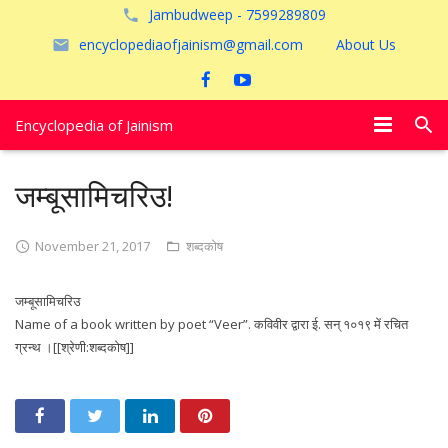
Jambudweep - 7599289809
encyclopediaofjainism@gmail.com
About Us
Encyclopedia of Jainism
विशेष आलेख
जम्बूसामिचरिउ!
पूजायें
November 21, 2017
शब्दकोष
जैन तीर्थ
जम्बूसामिचरिउ
अयोध्या
Name of a book written by poet “Veer”. कविवीर द्वारा ई. सन् १०१९ में रचित
ग्रन्थ ।[[श्रेणी:शब्दकोष]]